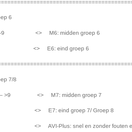
=========================================
ep 6
-9 <> M6: midden groep
<> E6: eind groep 6 
=========================================
ep 7/8
– >9 <> M7: midden groe
<> E7: eind groep 7/ Groep
<> AVI-Plus: snel en zonder fouten een las