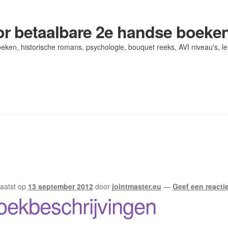
r betaalbare 2e handse boeke
eken, historische romans, psychologie, bouquet reeks, AVI niveau's, l
og/ AVI Niveau’s
og/ AVI Niveau’s
Contact
Contact
Levering en kosten
Levering en kosten
Mijn account
Mijn account
aatst op
13 september 2012
door
jointmaster.eu
—
Geef een reacti
oekbeschrijvingen