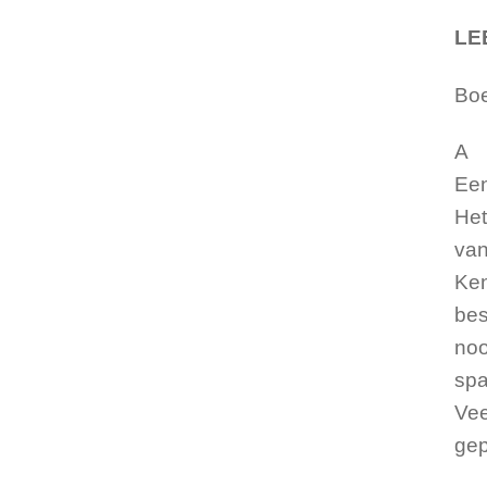
LE
Boe
A
Een
Het
van
Ken
bes
noo
spa
Vee
gep