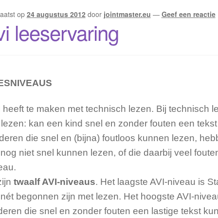
aatst op
24 augustus 2012
door
jointmaster.eu
—
Geef een reactie
vi leeservaring
ESNIVEAUS
I
heeft te maken met technisch lezen. Bij technisch 
 lezen: kan een kind snel en zonder fouten een tekst
deren die snel en (bijna) foutloos kunnen lezen, he
 nog niet snel kunnen lezen, of die daarbij veel fou
eau.
zijn
twaalf AVI-niveaus
. Het laagste AVI-niveau is St
 nét begonnen zijn met lezen. Het hoogste AVI-niveau
deren die snel en zonder fouten een lastige tekst ku