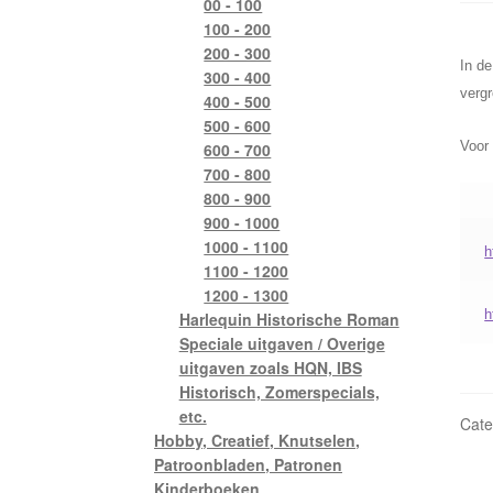
00 - 100
100 - 200
200 - 300
In de
300 - 400
vergr
400 - 500
500 - 600
Voor 
600 - 700
700 - 800
800 - 900
900 - 1000
1000 - 1100
h
1100 - 1200
1200 - 1300
h
Harlequin Historische Roman
Speciale uitgaven / Overige
uitgaven zoals HQN, IBS
Historisch, Zomerspecials,
etc.
Cate
Hobby, Creatief, Knutselen,
Patroonbladen, Patronen
Kinderboeken