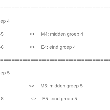
=========================================
ep 4
-5 <> M4: midden groe
-6 <> E4: eind groep 
=========================================
ep 5
<> M5: midden groep
-8 <> E5: eind groep 