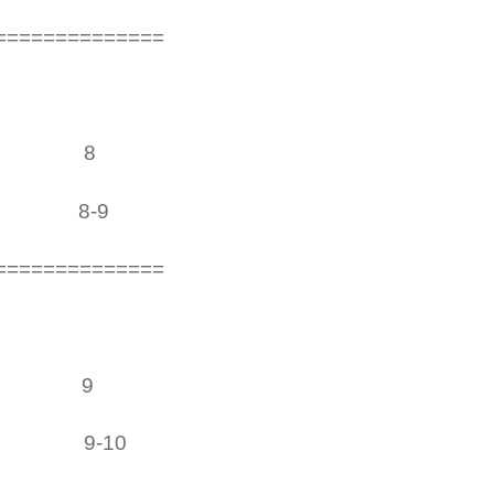
==============
p 4 8
4 8-9
==============
 5 9
5 9-10