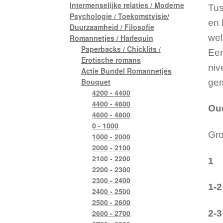
Intermenselijke relaties / Moderne
Tus
Psychologie / Toekomstvisie/
en 
Duurzaamheid / Filosofie
wel
Romannetjes / Harlequin
Paperbacks / Chicklits /
Een
Erotische romans
niv
Actie Bundel Romannetjes
Bouquet
gem
4200 - 4400
4400 - 4600
Ou
4600 - 4800
0 - 1000
Gro
1000 - 2000
2000 - 2100
2100 - 2200
1
<
2200 - 2300
2300 - 2400
1-2
2400 - 2500
2500 - 2600
2600 - 2700
2-3