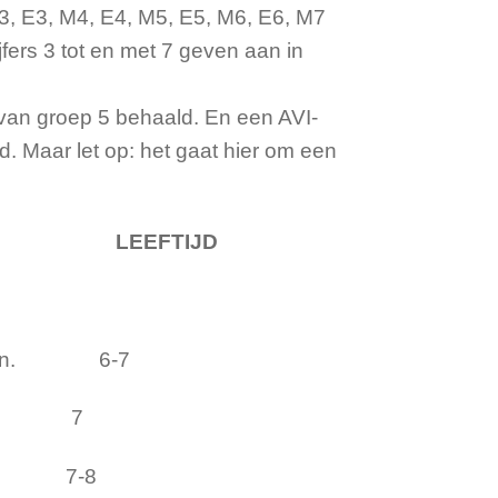
M3, E3, M4, E4, M5, E5, M6, E6, M7
ijfers 3 tot en met 7 geven aan in
van groep 5 behaald. En een AVI-
 Maar let op: het gaat hier om een
eaus: LEEFTIJD
ezen. 6-7
 3 7
 7-8