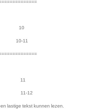
==============
 6 10
10-11
==============
p 7 11
 8 11-12
tige tekst kunnen lezen.