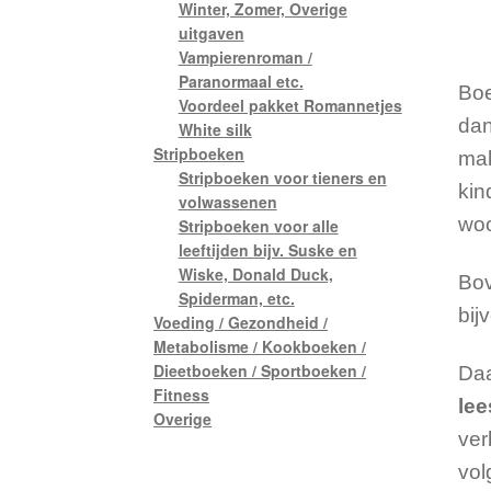
Winter, Zomer, Overige
uitgaven
Vampierenroman /
Paranormaal etc.
Boe
Voordeel pakket Romannetjes
dan
White silk
Stripboeken
mak
Stripboeken voor tieners en
kin
volwassenen
woo
Stripboeken voor alle
leeftijden bijv. Suske en
Wiske, Donald Duck,
Bov
Spiderman, etc.
bij
Voeding / Gezondheid /
Metabolisme / Kookboeken /
Dieetboeken / Sportboeken /
Daa
Fitness
lee
Overige
ver
vol