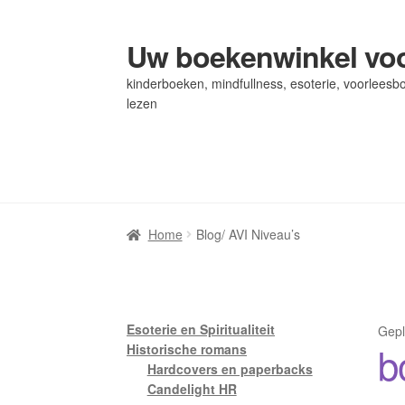
Uw boekenwinkel voo
Ga
Ga
door
naar
kinderboeken, mindfullness, esoterie, voorleesbo
naar
de
lezen
navigatie
inhoud
Home
Home
Afrekenen
Afrekenen
Algemene Voorwaarden
Algemene Voorwaarden
Bl
Bl
Privacybeleid
Privacybeleid
Winkel
Winkel
Winkelwagen
Winkelwagen
Home
Blog/ AVI Niveau’s
Esoterie en Spiritualiteit
Gepl
b
Historische romans
Hardcovers en paperbacks
Candelight HR