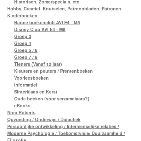
Historisch, Zomerspecials, etc.
Hobby, Creatief, Knutselen, Patroonbladen, Patronen
Kinderboeken
Barbie boekenclub AVI E4 - M5
Disney Club AVI E4 - M5
Groep 3
Groep 4
Groep 5 / 6
Groep 7 / 8
Tieners (Vanaf 12 jaar)
Kleuters en peuters / Prentenboeken
Voorleesboeken
Informatief
Sinterklaas en Kerst
Oude boeken (voor verzamelaars?)
eBooks
Nora Roberts
Opvoeding / Onderwijs / Didactiek
Persoonlijke ontwikkeling / Intermenselijke relaties /
Moderne Psychologie / Toekomstvisie/ Duurzaamheid /
Filosofie