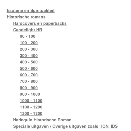
Esoterie en Spiritualiteit
Mijn account
Historische romans
Hardcovers en paperbacks
Privacybeleid
Candelight HR
00 - 100
Winkel
100 - 200
200 - 300
300 - 400
Winkelwagen
400 - 500
500 - 600
600 - 700
700 - 800
800 - 900
900 - 1000
1000 - 1100
1100 - 1200
1200 - 1300
Harlequin Historische Roman
Speciale uitgaven / Overige uitgaven zoals HQN, IBS