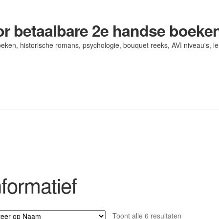
r betaalbare 2e handse boeke
eken, historische romans, psychologie, bouquet reeks, AVI niveau's, l
og/ AVI Niveau’s
og/ AVI Niveau’s
Contact
Contact
Levering en kosten
Levering en kosten
Mijn account
Mijn account
nformatief
Toont alle 6 resultaten