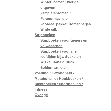
Winter, Zomer, Overige
uitgaven
Vampierenroman /
Paranormaal etc.
Voordeel pakket Romannetjes
White silk
Stripboeken
Stripboeken voor tieners en
volwassenen
Stripboeken voor alle
leeftijden bijv. Suske en
Wiske, Donald Duck,
Spiderman, etc.
Voeding / Gezondheid /
Metabolisme / Kookboeken /
Dieetboeken / Sportboeken /
Fitness
Overige