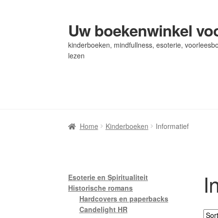
Uw boekenwinkel voo
Ga
Ga
door
naar
kinderboeken, mindfullness, esoterie, voorleesbo
naar
de
lezen
navigatie
inhoud
Home
Home
Afrekenen
Afrekenen
Algemene Voorwaarden
Algemene Voorwaarden
Bl
Bl
Privacybeleid
Privacybeleid
Winkel
Winkel
Winkelwagen
Winkelwagen
Home
Kinderboeken
Informatief
I
Esoterie en Spiritualiteit
Historische romans
Hardcovers en paperbacks
Candelight HR