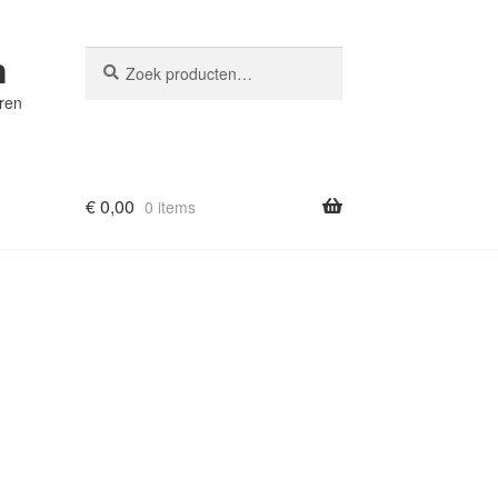
n
Zoeken
Zoeken
naar:
eren
€
0,00
0 items