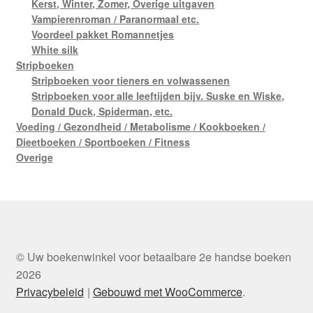
Kerst, Winter, Zomer, Overige uitgaven
Vampierenroman / Paranormaal etc.
Voordeel pakket Romannetjes
White silk
Stripboeken
Stripboeken voor tieners en volwassenen
Stripboeken voor alle leeftijden bijv. Suske en Wiske,
Donald Duck, Spiderman, etc.
Voeding / Gezondheid / Metabolisme / Kookboeken /
Dieetboeken / Sportboeken / Fitness
Overige
© Uw boekenwinkel voor betaalbare 2e handse boeken
2026
Privacybeleid
Gebouwd met WooCommerce
.