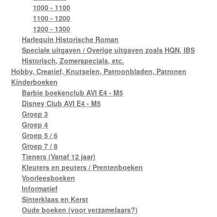
1000 - 1100
1100 - 1200
1200 - 1300
Harlequin Historische Roman
Speciale uitgaven / Overige uitgaven zoals HQN, IBS
Historisch, Zomerspecials, etc.
Hobby, Creatief, Knutselen, Patroonbladen, Patronen
Kinderboeken
Barbie boekenclub AVI E4 - M5
Disney Club AVI E4 - M5
Groep 3
Groep 4
Groep 5 / 6
Groep 7 / 8
Tieners (Vanaf 12 jaar)
Kleuters en peuters / Prentenboeken
Voorleesboeken
Informatief
Sinterklaas en Kerst
Oude boeken (voor verzamelaars?)