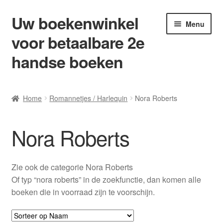
Uw boekenwinkel
Ga
Ga
Menu
door
naar
voor betaalbare 2e
naar
de
navigatie
inhoud
handse boeken
Home
Home
Romannetjes / Harlequin
Nora Roberts
Afrekenen
Nora Roberts
Algemene Voorwaarden
Blog/ AVI Niveau’s
Zie ook de categorie Nora Roberts
Of typ “nora roberts” in de zoekfunctie, dan komen alle
Contact
boeken die in voorraad zijn te voorschijn.
Levering en kosten