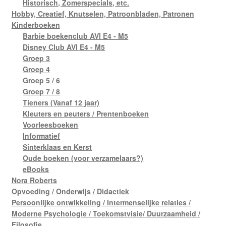
Historisch, Zomerspecials, etc.
Hobby, Creatief, Knutselen, Patroonbladen, Patronen
Kinderboeken
Barbie boekenclub AVI E4 - M5
Disney Club AVI E4 - M5
Groep 3
Groep 4
Groep 5 / 6
Groep 7 / 8
Tieners (Vanaf 12 jaar)
Kleuters en peuters / Prentenboeken
Voorleesboeken
Informatief
Sinterklaas en Kerst
Oude boeken (voor verzamelaars?)
eBooks
Nora Roberts
Opvoeding / Onderwijs / Didactiek
Persoonlijke ontwikkeling / Intermenselijke relaties /
Moderne Psychologie / Toekomstvisie/ Duurzaamheid /
Filosofie