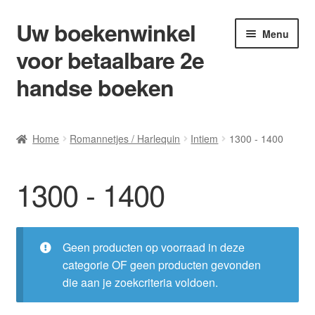
Uw boekenwinkel
Ga
Ga
Menu
door
naar
voor betaalbare 2e
naar
de
navigatie
inhoud
handse boeken
Home
Home
Romannetjes / Harlequin
Intiem
1300 - 1400
Afrekenen
1300 - 1400
Algemene Voorwaarden
Blog/ AVI Niveau’s
Geen producten op voorraad in deze
categorie OF geen producten gevonden
Contact
die aan je zoekcriteria voldoen.
Levering en kosten