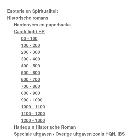
Esoterie en Spiritualiteit
Mijn account
Historische romans
Hardcovers en paperbacks
Privacybeleid
Candelight HR
00 - 100
Winkel
100 - 200
200 - 300
300 - 400
Winkelwagen
400 - 500
500 - 600
600 - 700
700 - 800
800 - 900
900 - 1000
1000 - 1100
1100 - 1200
1200 - 1300
Harlequin Historische Roman
Speciale uitgaven / Overige uitgaven zoals HQN, IBS