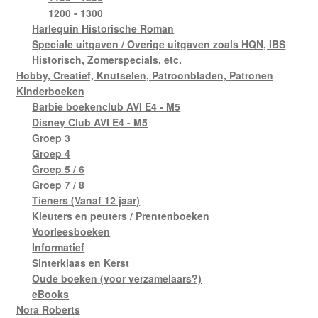
1200 - 1300
Harlequin Historische Roman
Speciale uitgaven / Overige uitgaven zoals HQN, IBS
Historisch, Zomerspecials, etc.
Hobby, Creatief, Knutselen, Patroonbladen, Patronen
Kinderboeken
Barbie boekenclub AVI E4 - M5
Disney Club AVI E4 - M5
Groep 3
Groep 4
Groep 5 / 6
Groep 7 / 8
Tieners (Vanaf 12 jaar)
Kleuters en peuters / Prentenboeken
Voorleesboeken
Informatief
Sinterklaas en Kerst
Oude boeken (voor verzamelaars?)
eBooks
Nora Roberts