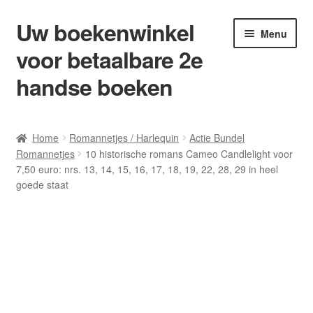
Uw boekenwinkel
Ga
Ga
Menu
door
naar
voor betaalbare 2e
naar
de
navigatie
inhoud
handse boeken
Home
Home
Romannetjes / Harlequin
Actie Bundel
Romannetjes
10 historische romans Cameo Candlelight voor
Afrekenen
7,50 euro: nrs. 13, 14, 15, 16, 17, 18, 19, 22, 28, 29 in heel
goede staat
Algemene Voorwaarden
Blog/ AVI Niveau’s
Contact
Levering en kosten