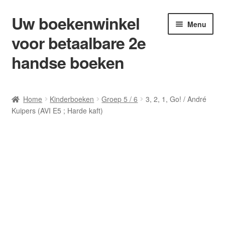
Uw boekenwinkel
Ga
Ga
Menu
door
naar
voor betaalbare 2e
naar
de
navigatie
inhoud
handse boeken
Home
Home
Kinderboeken
Groep 5 / 6
3, 2, 1, Go! / André
Kuipers (AVI E5 ; Harde kaft)
Afrekenen
Algemene Voorwaarden
Blog/ AVI Niveau’s
Contact
Levering en kosten