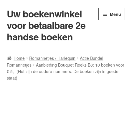
Uw boekenwinkel
Ga
Ga
Menu
door
naar
voor betaalbare 2e
naar
de
navigatie
inhoud
handse boeken
Home
Home
Romannetjes / Harlequin
Actie Bundel
Romannetjes
Aanbieding Bouquet Reeks B8: 10 boeken voor
Afrekenen
€ 5,- (Het zijn de oudere nummers. De boeken zijn in goede
staat)
Algemene Voorwaarden
Blog/ AVI Niveau’s
Contact
Levering en kosten