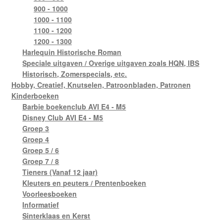
900 - 1000
1000 - 1100
1100 - 1200
1200 - 1300
Harlequin Historische Roman
Speciale uitgaven / Overige uitgaven zoals HQN, IBS
Historisch, Zomerspecials, etc.
Hobby, Creatief, Knutselen, Patroonbladen, Patronen
Kinderboeken
Barbie boekenclub AVI E4 - M5
Disney Club AVI E4 - M5
Groep 3
Groep 4
Groep 5 / 6
Groep 7 / 8
Tieners (Vanaf 12 jaar)
Kleuters en peuters / Prentenboeken
Voorleesboeken
Informatief
Sinterklaas en Kerst