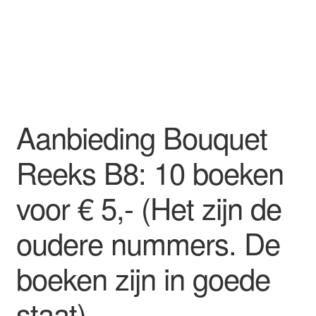
Mijn account
Privacybeleid
Winkel
Aanbieding Bouquet
Winkelwagen
Reeks B8: 10 boeken
voor € 5,- (Het zijn de
oudere nummers. De
boeken zijn in goede
staat)