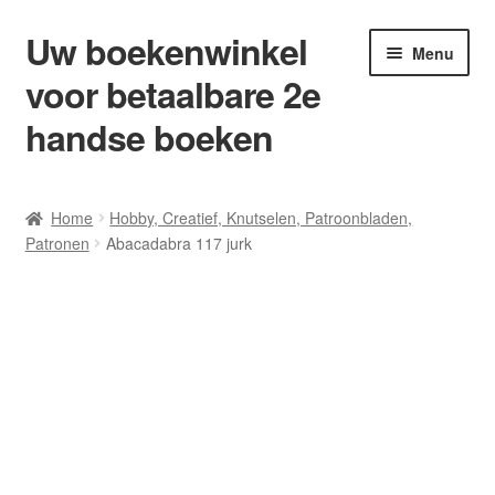
Uw boekenwinkel
Ga
Ga
Menu
door
naar
voor betaalbare 2e
naar
de
navigatie
inhoud
handse boeken
Home
Home
Hobby, Creatief, Knutselen, Patroonbladen,
Patronen
Abacadabra 117 jurk
Afrekenen
Algemene Voorwaarden
Blog/ AVI Niveau’s
Contact
Levering en kosten