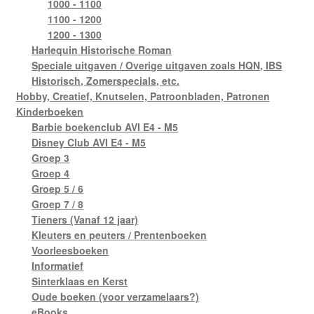
1000 - 1100
1100 - 1200
1200 - 1300
Harlequin Historische Roman
Speciale uitgaven / Overige uitgaven zoals HQN, IBS
Historisch, Zomerspecials, etc.
Hobby, Creatief, Knutselen, Patroonbladen, Patronen
Kinderboeken
Barbie boekenclub AVI E4 - M5
Disney Club AVI E4 - M5
Groep 3
Groep 4
Groep 5 / 6
Groep 7 / 8
Tieners (Vanaf 12 jaar)
Kleuters en peuters / Prentenboeken
Voorleesboeken
Informatief
Sinterklaas en Kerst
Oude boeken (voor verzamelaars?)
eBooks