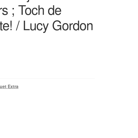
rs ; Toch de
te! / Lucy Gordon
et Extra