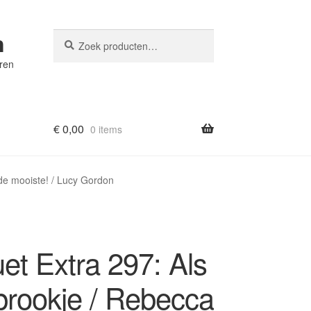
n
Zoeken
Zoeken
naar:
eren
€
0,00
0 items
de mooiste! / Lucy Gordon
et Extra 297: Als
prookje / Rebecca