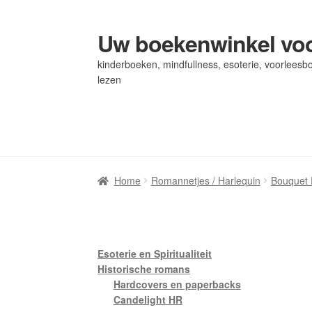
Uw boekenwinkel voo
Ga
Ga
door
naar
kinderboeken, mindfullness, esoterie, voorleesbo
naar
de
lezen
navigatie
inhoud
Home
Home
Afrekenen
Afrekenen
Algemene Voorwaarden
Algemene Voorwaarden
Bl
Bl
Privacybeleid
Privacybeleid
Winkel
Winkel
Winkelwagen
Winkelwagen
Home
Romannetjes / Harlequin
Bouquet 
Esoterie en Spiritualiteit
Historische romans
Hardcovers en paperbacks
Candelight HR