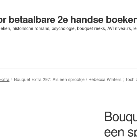
r betaalbare 2e handse boeke
eken, historische romans, psychologie, bouquet reeks, AVI niveau's, l
og/ AVI Niveau’s
og/ AVI Niveau’s
Contact
Contact
Levering en kosten
Levering en kosten
Mijn account
Mijn account
Extra
Bouquet Extra 297: Als een sprookje / Rebecca Winters ; Toch 
Bouqu
een s