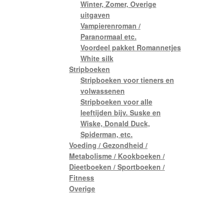
Winter, Zomer, Overige
uitgaven
Vampierenroman /
Paranormaal etc.
Voordeel pakket Romannetjes
White silk
Stripboeken
Stripboeken voor tieners en
volwassenen
Stripboeken voor alle
leeftijden bijv. Suske en
Wiske, Donald Duck,
Spiderman, etc.
Voeding / Gezondheid /
Metabolisme / Kookboeken /
Dieetboeken / Sportboeken /
Fitness
Overige