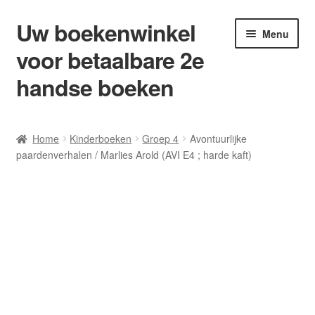
Uw boekenwinkel
Ga
Ga
Menu
door
naar
voor betaalbare 2e
naar
de
navigatie
inhoud
handse boeken
Home
Home
Kinderboeken
Groep 4
Avontuurlijke
paardenverhalen / Marlies Arold (AVI E4 ; harde kaft)
Afrekenen
Algemene Voorwaarden
Blog/ AVI Niveau’s
Contact
Levering en kosten