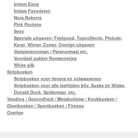
Intiem Extra
Intiem Favorieten
Nora Roberts
Pink Pockets
Sexy
Speciale uitgaven: Feelgood, Topcollectie, Prelude,
Kerst, Winter, Zomer, Overige uitgaven
Vampierenroman / Paranormaal etc.
Voordeel pakket Romannetjes
White silk
Stripboeken
Stripboeken voor tieners en volwassenen
Stripboeken voor alle leeftijden bijv. Suske en Wiske,
Donald Duck, Spiderman, etc.
Voeding / Gezondheid / Metabolisme / Kookboeken /
Dieetboeken / Sportboeken / Fitness
Overige