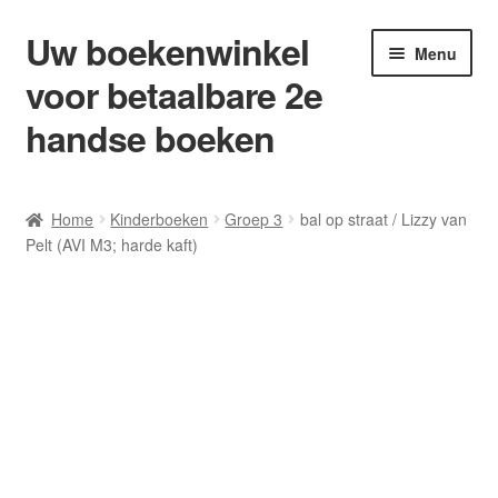
Uw boekenwinkel
Ga
Ga
Menu
door
naar
voor betaalbare 2e
naar
de
navigatie
inhoud
handse boeken
Home
Home
Kinderboeken
Groep 3
bal op straat / Lizzy van
Pelt (AVI M3; harde kaft)
Afrekenen
Algemene Voorwaarden
Blog/ AVI Niveau’s
Contact
Levering en kosten