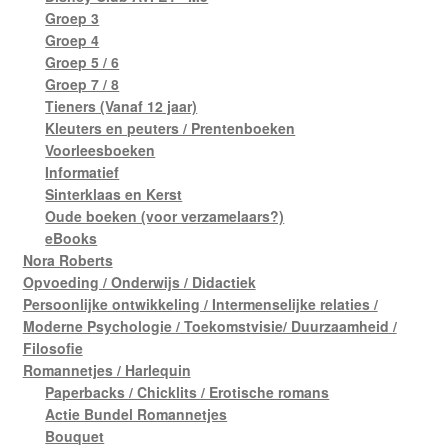
Groep 3
Groep 4
Groep 5 / 6
Groep 7 / 8
Tieners (Vanaf 12 jaar)
Kleuters en peuters / Prentenboeken
Voorleesboeken
Informatief
Sinterklaas en Kerst
Oude boeken (voor verzamelaars?)
eBooks
Nora Roberts
Opvoeding / Onderwijs / Didactiek
Persoonlijke ontwikkeling / Intermenselijke relaties /
Moderne Psychologie / Toekomstvisie/ Duurzaamheid /
Filosofie
Romannetjes / Harlequin
Paperbacks / Chicklits / Erotische romans
Actie Bundel Romannetjes
Bouquet