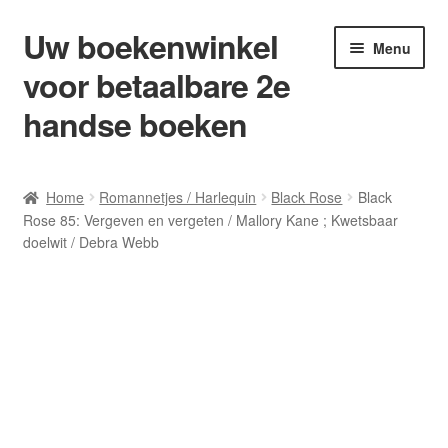
Uw boekenwinkel
Ga
Ga
Menu
door
naar
voor betaalbare 2e
naar
de
navigatie
inhoud
handse boeken
Home
Home
Romannetjes / Harlequin
Black Rose
Black
Rose 85: Vergeven en vergeten / Mallory Kane ; Kwetsbaar
Afrekenen
doelwit / Debra Webb
Algemene Voorwaarden
Blog/ AVI Niveau’s
Contact
Levering en kosten