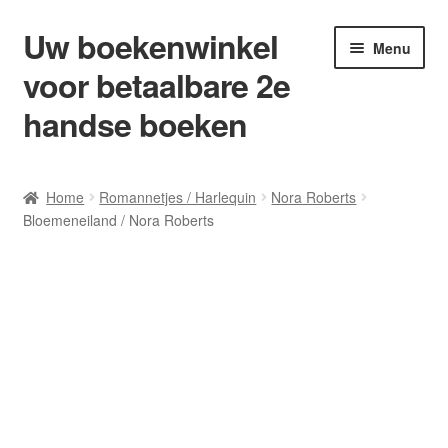
Uw boekenwinkel
Ga
Ga
Menu
door
naar
voor betaalbare 2e
naar
de
navigatie
inhoud
handse boeken
Home
Home
Romannetjes / Harlequin
Nora Roberts
Bloemeneiland / Nora Roberts
Afrekenen
Algemene Voorwaarden
Blog/ AVI Niveau’s
Contact
Levering en kosten