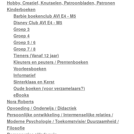
Hobby, Creatief, Knutselen, Patroonbladen, Patronen
Kinderboeken
Barbie boekenclub AVI E4 - M5
Disney Club AVI E4 - M5
Groep 3
Groep 4
Groep 5 / 6
Groep 7 / 8
Tieners (Vanaf 12 jaar)
Kleuters en peuters / Prentenboeken
Voorleesboeken
Informatief
Sinterklaas en Kerst
Oude boeken (voor verzamelaars?)
eBooks
Nora Roberts
Opvoeding / Onderwijs / Didactiek
Persoonlijke ontwikkeling / Intermenselijke relaties /
Moderne Psychologie / Toekomstvisie/ Duurzaamheid /
Filosofie