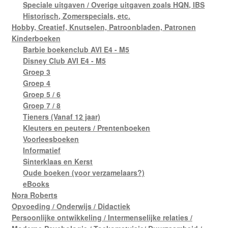
Speciale uitgaven / Overige uitgaven zoals HQN, IBS
Historisch, Zomerspecials, etc.
Hobby, Creatief, Knutselen, Patroonbladen, Patronen
Kinderboeken
Barbie boekenclub AVI E4 - M5
Disney Club AVI E4 - M5
Groep 3
Groep 4
Groep 5 / 6
Groep 7 / 8
Tieners (Vanaf 12 jaar)
Kleuters en peuters / Prentenboeken
Voorleesboeken
Informatief
Sinterklaas en Kerst
Oude boeken (voor verzamelaars?)
eBooks
Nora Roberts
Opvoeding / Onderwijs / Didactiek
Persoonlijke ontwikkeling / Intermenselijke relaties /