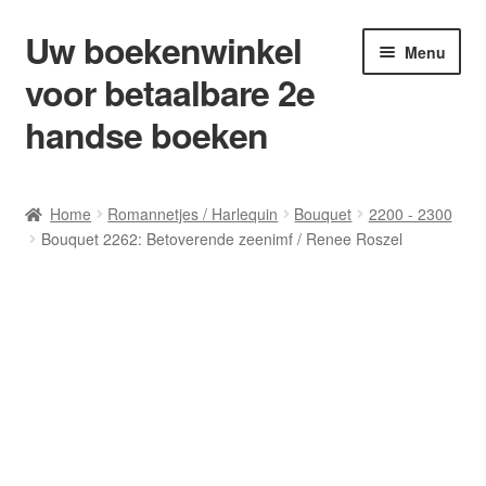
Uw boekenwinkel
Ga
Ga
Menu
door
naar
voor betaalbare 2e
naar
de
navigatie
inhoud
handse boeken
Home
Home
Romannetjes / Harlequin
Bouquet
2200 - 2300
Bouquet 2262: Betoverende zeenimf / Renee Roszel
Afrekenen
Algemene Voorwaarden
Blog/ AVI Niveau’s
Contact
Levering en kosten