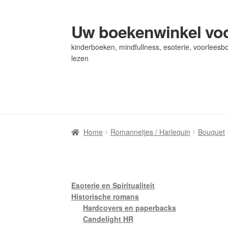
Uw boekenwinkel voo
Ga
Ga
door
naar
kinderboeken, mindfullness, esoterie, voorleesbo
naar
de
lezen
navigatie
inhoud
Home
Home
Afrekenen
Afrekenen
Algemene Voorwaarden
Algemene Voorwaarden
Bl
Bl
Privacybeleid
Privacybeleid
Winkel
Winkel
Winkelwagen
Winkelwagen
Home
Romannetjes / Harlequin
Bouquet
Esoterie en Spiritualiteit
Historische romans
Hardcovers en paperbacks
Candelight HR