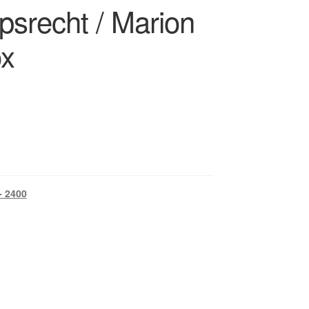
psrecht / Marion
x
- 2400