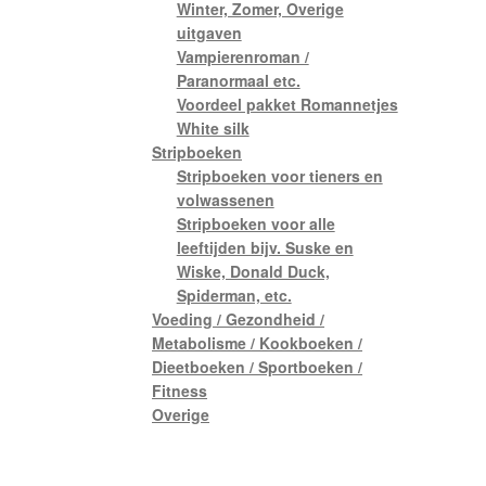
Winter, Zomer, Overige
uitgaven
Vampierenroman /
Paranormaal etc.
Voordeel pakket Romannetjes
White silk
Stripboeken
Stripboeken voor tieners en
volwassenen
Stripboeken voor alle
leeftijden bijv. Suske en
Wiske, Donald Duck,
Spiderman, etc.
Voeding / Gezondheid /
Metabolisme / Kookboeken /
Dieetboeken / Sportboeken /
Fitness
Overige