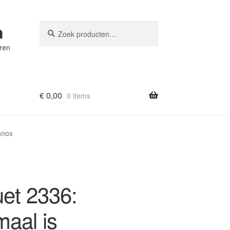
n
Zoeken
Zoeken
naar:
eren
€
0,00
0 items
nnox
et 2336:
aal is