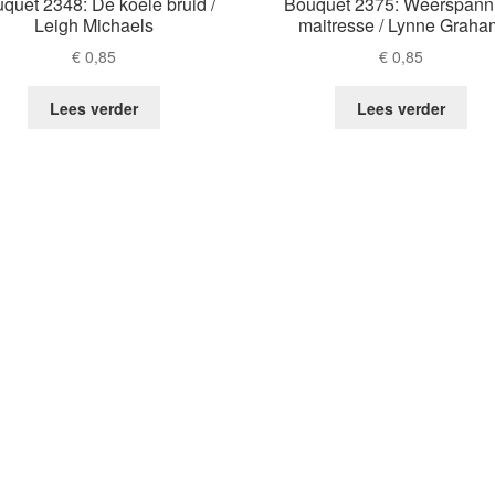
quet 2348: De koele bruid /
Bouquet 2375: Weerspann
Leigh Michaels
maitresse / Lynne Graha
€
0,85
€
0,85
Lees verder
Lees verder