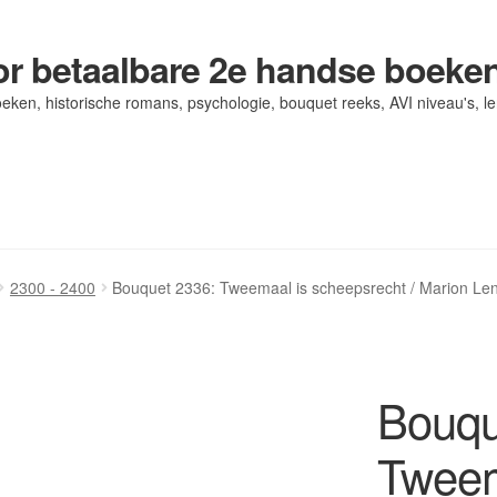
r betaalbare 2e handse boeke
eken, historische romans, psychologie, bouquet reeks, AVI niveau's, l
og/ AVI Niveau’s
og/ AVI Niveau’s
Contact
Contact
Levering en kosten
Levering en kosten
Mijn account
Mijn account
2300 - 2400
Bouquet 2336: Tweemaal is scheepsrecht / Marion Le
Bouqu
Tweem