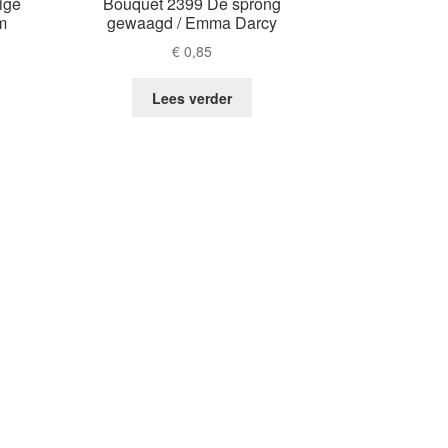
ige
Bouquet 2399 De sprong
m
gewaagd / Emma Darcy
€
0,85
Lees verder