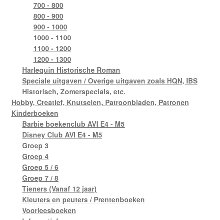
700 - 800
800 - 900
900 - 1000
1000 - 1100
1100 - 1200
1200 - 1300
Harlequin Historische Roman
Speciale uitgaven / Overige uitgaven zoals HQN, IBS
Historisch, Zomerspecials, etc.
Hobby, Creatief, Knutselen, Patroonbladen, Patronen
Kinderboeken
Barbie boekenclub AVI E4 - M5
Disney Club AVI E4 - M5
Groep 3
Groep 4
Groep 5 / 6
Groep 7 / 8
Tieners (Vanaf 12 jaar)
Kleuters en peuters / Prentenboeken
Voorleesboeken