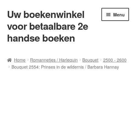
Uw boekenwinkel
Ga
Ga
Menu
door
naar
voor betaalbare 2e
naar
de
navigatie
inhoud
handse boeken
Home
Home
Romannetjes / Harlequin
Bouquet
2500 - 2600
Bouquet 2554: Prinses in de wildernis / Barbara Hannay
Afrekenen
Algemene Voorwaarden
Blog/ AVI Niveau’s
Contact
Levering en kosten