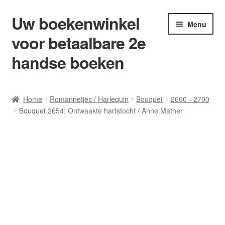
Uw boekenwinkel
Ga
Ga
Menu
door
naar
voor betaalbare 2e
naar
de
navigatie
inhoud
handse boeken
Home
Home
Romannetjes / Harlequin
Bouquet
2600 - 2700
Bouquet 2654: Ontwaakte hartstocht / Anne Mather
Afrekenen
Algemene Voorwaarden
Blog/ AVI Niveau’s
Contact
Levering en kosten