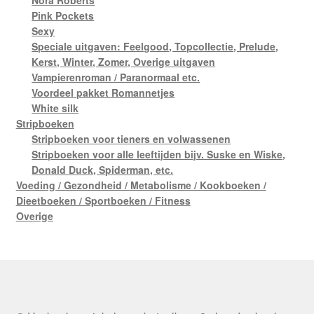
Nora Roberts
Pink Pockets
Sexy
Speciale uitgaven: Feelgood, Topcollectie, Prelude,
Kerst, Winter, Zomer, Overige uitgaven
Vampierenroman / Paranormaal etc.
Voordeel pakket Romannetjes
White silk
Stripboeken
Stripboeken voor tieners en volwassenen
Stripboeken voor alle leeftijden bijv. Suske en Wiske,
Donald Duck, Spiderman, etc.
Voeding / Gezondheid / Metabolisme / Kookboeken /
Dieetboeken / Sportboeken / Fitness
Overige