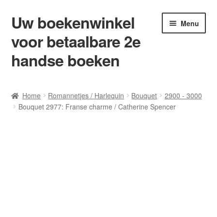
Uw boekenwinkel
Ga
Ga
Menu
door
naar
voor betaalbare 2e
naar
de
navigatie
inhoud
handse boeken
Home
Home
Romannetjes / Harlequin
Bouquet
2900 - 3000
Bouquet 2977: Franse charme / Catherine Spencer
Afrekenen
Algemene Voorwaarden
Blog/ AVI Niveau’s
Contact
Levering en kosten