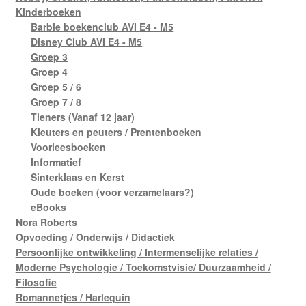
Kinderboeken
Barbie boekenclub AVI E4 - M5
Disney Club AVI E4 - M5
Groep 3
Groep 4
Groep 5 / 6
Groep 7 / 8
Tieners (Vanaf 12 jaar)
Kleuters en peuters / Prentenboeken
Voorleesboeken
Informatief
Sinterklaas en Kerst
Oude boeken (voor verzamelaars?)
eBooks
Nora Roberts
Opvoeding / Onderwijs / Didactiek
Persoonlijke ontwikkeling / Intermenselijke relaties /
Moderne Psychologie / Toekomstvisie/ Duurzaamheid /
Filosofie
Romannetjes / Harlequin