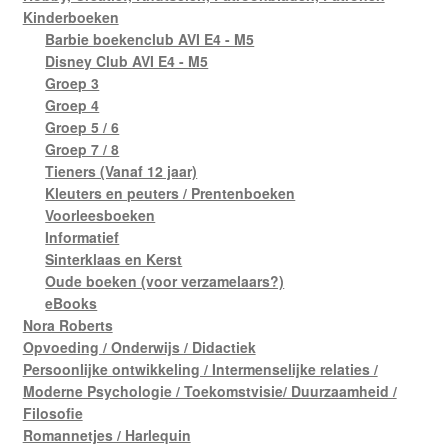
Kinderboeken
Barbie boekenclub AVI E4 - M5
Disney Club AVI E4 - M5
Groep 3
Groep 4
Groep 5 / 6
Groep 7 / 8
Tieners (Vanaf 12 jaar)
Kleuters en peuters / Prentenboeken
Voorleesboeken
Informatief
Sinterklaas en Kerst
Oude boeken (voor verzamelaars?)
eBooks
Nora Roberts
Opvoeding / Onderwijs / Didactiek
Persoonlijke ontwikkeling / Intermenselijke relaties /
Moderne Psychologie / Toekomstvisie/ Duurzaamheid /
Filosofie
Romannetjes / Harlequin