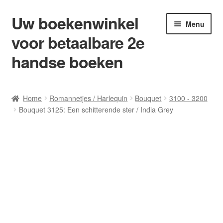
Uw boekenwinkel
Ga
Ga
Menu
door
naar
voor betaalbare 2e
naar
de
navigatie
inhoud
handse boeken
Home
Home
Romannetjes / Harlequin
Bouquet
3100 - 3200
Bouquet 3125: Een schitterende ster / India Grey
Afrekenen
Algemene Voorwaarden
Blog/ AVI Niveau’s
Contact
Levering en kosten