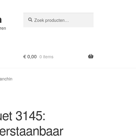
n
Zoeken
Zoeken
naar:
eren
€
0,00
0 items
ianchin
et 3145:
rstaanbaar