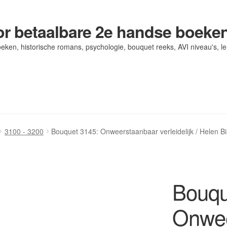
r betaalbare 2e handse boeke
eken, historische romans, psychologie, bouquet reeks, AVI niveau's, l
og/ AVI Niveau’s
og/ AVI Niveau’s
Contact
Contact
Levering en kosten
Levering en kosten
Mijn account
Mijn account
3100 - 3200
Bouquet 3145: Onweerstaanbaar verleidelijk / Helen B
Bouqu
Onwee