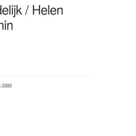
delijk / Helen
hin
- 3200