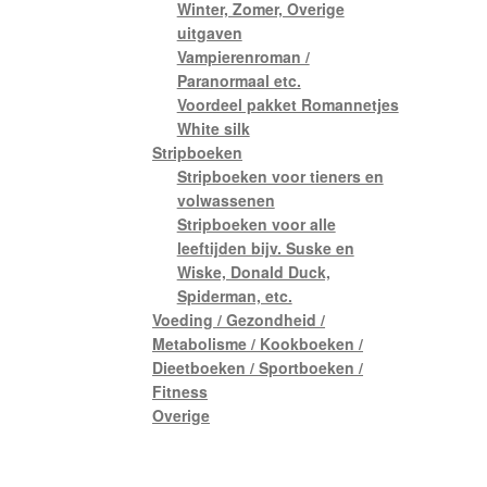
Winter, Zomer, Overige
uitgaven
Vampierenroman /
Paranormaal etc.
Voordeel pakket Romannetjes
White silk
Stripboeken
Stripboeken voor tieners en
volwassenen
Stripboeken voor alle
leeftijden bijv. Suske en
Wiske, Donald Duck,
Spiderman, etc.
Voeding / Gezondheid /
Metabolisme / Kookboeken /
Dieetboeken / Sportboeken /
Fitness
Overige