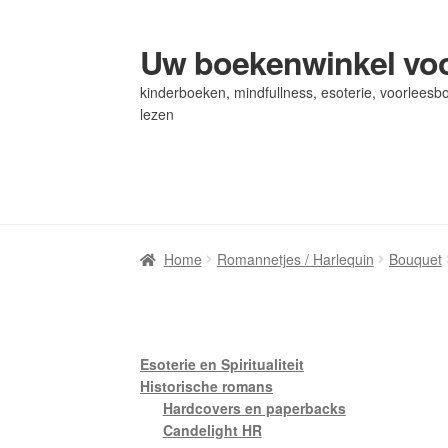
Uw boekenwinkel voo
Ga
Ga
door
naar
kinderboeken, mindfullness, esoterie, voorleesbo
naar
de
lezen
navigatie
inhoud
Home
Home
Afrekenen
Afrekenen
Algemene Voorwaarden
Algemene Voorwaarden
Bl
Bl
Privacybeleid
Privacybeleid
Winkel
Winkel
Winkelwagen
Winkelwagen
Home
Romannetjes / Harlequin
Bouquet
Esoterie en Spiritualiteit
Historische romans
Hardcovers en paperbacks
Candelight HR