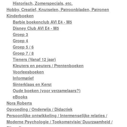
Historisch, Zomerspecials, etc.
Hobby, Creatief, Knutselen, Patroonbladen, Patronen
Kinderboeken
Barbie boekenclub AVI E4 - M5
Disney Club AVI E4 - M5
Groep 3
Groep 4
Groep 5 / 6
Groep 7 / 8
Tieners (Vanaf 12 jaar)
Kleuters en peuters / Prentenboeken
Voorleesboeken
Informatief
Sinterklaas en Kerst
Oude boeken (voor verzamelaars?)
eBooks
Nora Roberts
Opvoeding / Onderwijs / Didactiek
Persoonlijke ontwikkeling / Intermenselijke relaties /
Moderne Psychologie / Toekomstvisie/ Duurzaamheid /