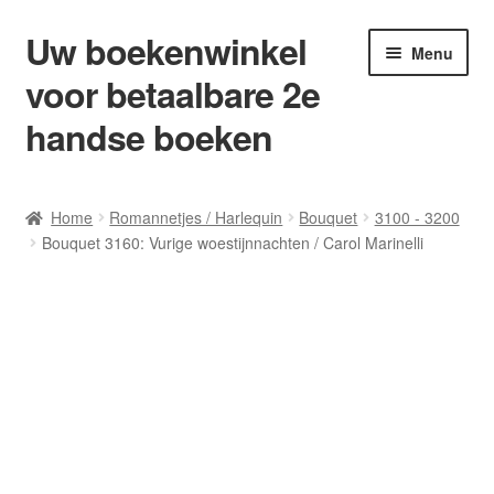
Uw boekenwinkel
Ga
Ga
Menu
door
naar
voor betaalbare 2e
naar
de
navigatie
inhoud
handse boeken
Home
Home
Romannetjes / Harlequin
Bouquet
3100 - 3200
Bouquet 3160: Vurige woestijnnachten / Carol Marinelli
Afrekenen
Algemene Voorwaarden
Blog/ AVI Niveau’s
Contact
Levering en kosten