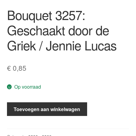
Bouquet 3257:
Geschaakt door de
Griek / Jennie Lucas
€
0,85
Op voorraad
Bouquet
Toevoegen aan winkelwagen
3257:
Geschaakt
door