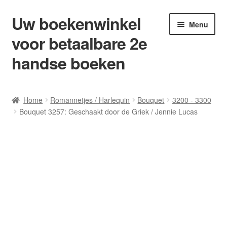
Uw boekenwinkel
Ga
Ga
Menu
door
naar
voor betaalbare 2e
naar
de
navigatie
inhoud
handse boeken
Home
Home
Romannetjes / Harlequin
Bouquet
3200 - 3300
Bouquet 3257: Geschaakt door de Griek / Jennie Lucas
Afrekenen
Algemene Voorwaarden
Blog/ AVI Niveau’s
Contact
Levering en kosten