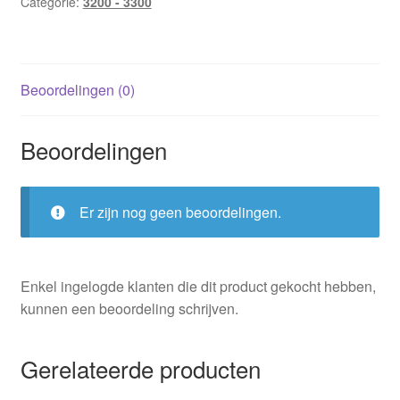
de
Categorie:
3200 - 3300
Griek
/
Jennie
Beoordelingen (0)
Lucas
aantal
Beoordelingen
Er zijn nog geen beoordelingen.
Enkel ingelogde klanten die dit product gekocht hebben,
kunnen een beoordeling schrijven.
Gerelateerde producten