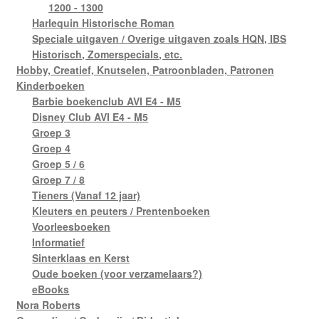
1200 - 1300
Harlequin Historische Roman
Speciale uitgaven / Overige uitgaven zoals HQN, IBS
Historisch, Zomerspecials, etc.
Hobby, Creatief, Knutselen, Patroonbladen, Patronen
Kinderboeken
Barbie boekenclub AVI E4 - M5
Disney Club AVI E4 - M5
Groep 3
Groep 4
Groep 5 / 6
Groep 7 / 8
Tieners (Vanaf 12 jaar)
Kleuters en peuters / Prentenboeken
Voorleesboeken
Informatief
Sinterklaas en Kerst
Oude boeken (voor verzamelaars?)
eBooks
Nora Roberts