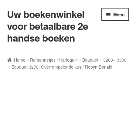
Uw boekenwinkel
Ga
Ga
Menu
door
naar
voor betaalbare 2e
naar
de
navigatie
inhoud
handse boeken
Home
Home
Romannetjes / Harlequin
Bouquet
3200 - 3300
Bouquet 3270: Overrompelende kus / Robyn Donald
Afrekenen
Algemene Voorwaarden
Blog/ AVI Niveau’s
Contact
Levering en kosten