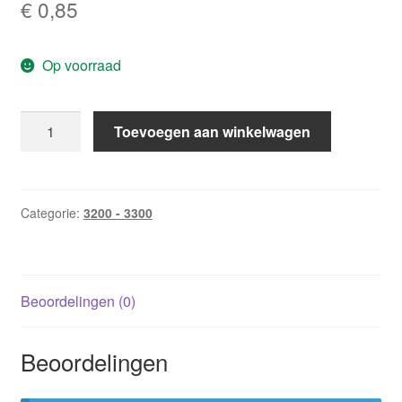
€
0,85
Op voorraad
Bouquet
Toevoegen aan winkelwagen
3270:
Overrompelende
kus
/
Categorie:
3200 - 3300
Robyn
Donald
aantal
Beoordelingen (0)
Beoordelingen