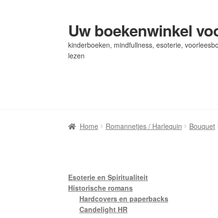
Uw boekenwinkel voo
Ga
Ga
door
naar
kinderboeken, mindfullness, esoterie, voorleesbo
naar
de
lezen
navigatie
inhoud
Home
Home
Afrekenen
Afrekenen
Algemene Voorwaarden
Algemene Voorwaarden
Bl
Bl
Privacybeleid
Privacybeleid
Winkel
Winkel
Winkelwagen
Winkelwagen
Home
Romannetjes / Harlequin
Bouquet
Esoterie en Spiritualiteit
Historische romans
Hardcovers en paperbacks
Candelight HR