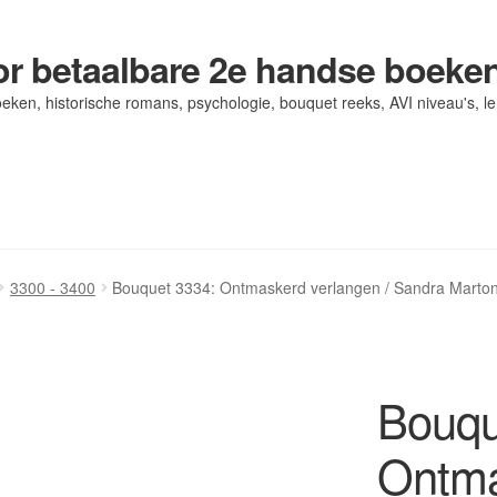
r betaalbare 2e handse boeke
eken, historische romans, psychologie, bouquet reeks, AVI niveau's, l
og/ AVI Niveau’s
og/ AVI Niveau’s
Contact
Contact
Levering en kosten
Levering en kosten
Mijn account
Mijn account
3300 - 3400
Bouquet 3334: Ontmaskerd verlangen / Sandra Marto
Bouqu
Ontma