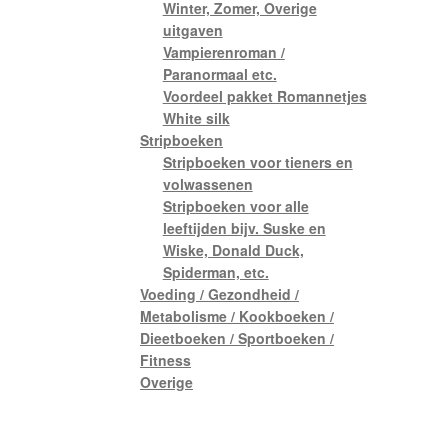
Winter, Zomer, Overige
uitgaven
Vampierenroman /
Paranormaal etc.
Voordeel pakket Romannetjes
White silk
Stripboeken
Stripboeken voor tieners en
volwassenen
Stripboeken voor alle
leeftijden bijv. Suske en
Wiske, Donald Duck,
Spiderman, etc.
Voeding / Gezondheid /
Metabolisme / Kookboeken /
Dieetboeken / Sportboeken /
Fitness
Overige