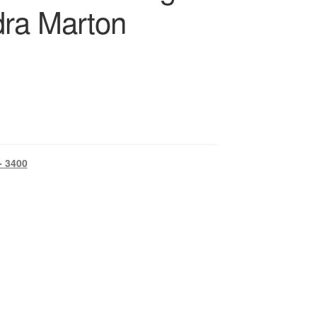
dra Marton
- 3400