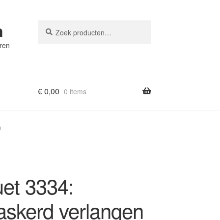
n
Zoeken
Zoeken
naar:
eren
€
0,00
0 items
n
et 3334:
skerd verlangen