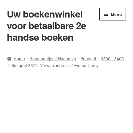
Uw boekenwinkel
Ga
Ga
Menu
door
naar
voor betaalbare 2e
naar
de
navigatie
inhoud
handse boeken
Home
Home
Romannetjes / Harlequin
Bouquet
3300 - 3400
Bouquet 3375: Verwarrende eis / Emma Darcy
Afrekenen
Algemene Voorwaarden
Blog/ AVI Niveau’s
Contact
Levering en kosten