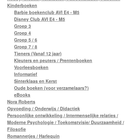
Kinderboeken
Barbie boekenclub AVI E4 - M5
Disney Club AVI E4 - M5
Groep 3
Groep 4
Groep 5 / 6
Groep 7 / 8
Tieners (Vanaf 12 jaar)
Kleuters en peuters / Prentenboeken
Voorleesboeken
Informatief
Sinterklaas en Kerst
Oude boeken (voor verzamelaars?)
eBooks
Nora Roberts
Opvoeding / Onderwijs / Didactiek
Persoonlijke ontwikkeling / Intermenselijke relaties /
Moderne Psychologie / Toekomstvisie/ Duurzaamheid /
Filosofie
Romannetjes / Harlequin