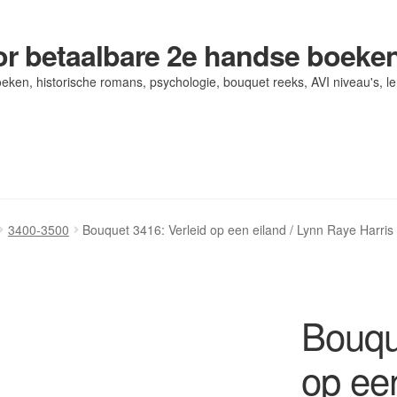
r betaalbare 2e handse boeke
eken, historische romans, psychologie, bouquet reeks, AVI niveau's, l
og/ AVI Niveau’s
og/ AVI Niveau’s
Contact
Contact
Levering en kosten
Levering en kosten
Mijn account
Mijn account
3400-3500
Bouquet 3416: Verleid op een eiland / Lynn Raye Harris
Bouqu
op een