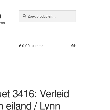
n
Zoeken
Zoeken
naar:
eren
€
0,00
0 items
et 3416: Verleid
 eiland / Lynn