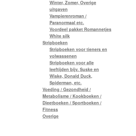
Winter, Zomer, Overige
uitgaven
Vampierenroman /
Paranormaal etc.
Voordeel pakket Romannetjes
White silk
Stripboeken
Stripboeken voor tieners en
volwassenen
Stripboeken voor alle
leeftijden bijv. Suske en
Wiske, Donald Duck,
Spiderman, etc.
Voeding / Gezondheid /
Metabolisme / Kookboeken /
Dieetboeken / Sportboeken /
Fitness
Overige