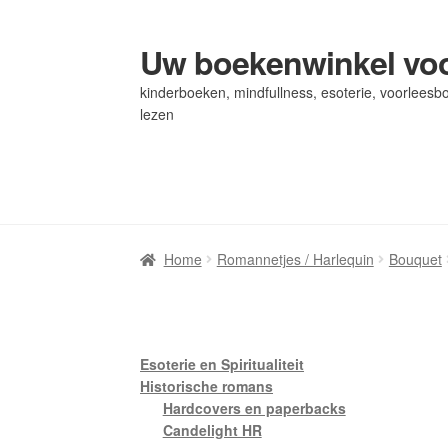
Uw boekenwinkel voo
Ga
Ga
door
naar
kinderboeken, mindfullness, esoterie, voorleesbo
naar
de
lezen
navigatie
inhoud
Home
Home
Afrekenen
Afrekenen
Algemene Voorwaarden
Algemene Voorwaarden
Bl
Bl
Privacybeleid
Privacybeleid
Winkel
Winkel
Winkelwagen
Winkelwagen
Home
Romannetjes / Harlequin
Bouquet
Esoterie en Spiritualiteit
Historische romans
Hardcovers en paperbacks
Candelight HR