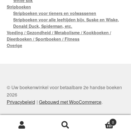
White silk
Stripboeken
Stripboeken voor tieners en volwassenen
Stripboeken voor alle leeftijden bijv. Suske en Wiske,
Donald Duck, Spiderman, etc.
Voeding / Gezondheid / Metabolisme / Kookboeken /
Dieetboeken / Sportboeken / Fitness
Overige
© Uw boekenwinkel voor betaalbare 2e handse boeken
2026
Privacybeleid
Gebouwd met WooCommerce
.
0
Zoeken
Zoeken