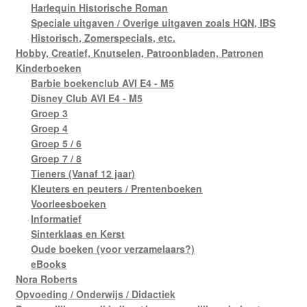
Harlequin Historische Roman
Speciale uitgaven / Overige uitgaven zoals HQN, IBS
Historisch, Zomerspecials, etc.
Hobby, Creatief, Knutselen, Patroonbladen, Patronen
Kinderboeken
Barbie boekenclub AVI E4 - M5
Disney Club AVI E4 - M5
Groep 3
Groep 4
Groep 5 / 6
Groep 7 / 8
Tieners (Vanaf 12 jaar)
Kleuters en peuters / Prentenboeken
Voorleesboeken
Informatief
Sinterklaas en Kerst
Oude boeken (voor verzamelaars?)
eBooks
Nora Roberts
Opvoeding / Onderwijs / Didactiek