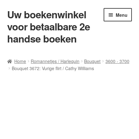
Uw boekenwinkel
Ga
Ga
Menu
door
naar
voor betaalbare 2e
naar
de
navigatie
inhoud
handse boeken
Home
Home
Romannetjes / Harlequin
Bouquet
3600 - 3700
Bouquet 3672: Vurige flirt / Cathy Williams
Afrekenen
Algemene Voorwaarden
Blog/ AVI Niveau’s
Contact
Levering en kosten