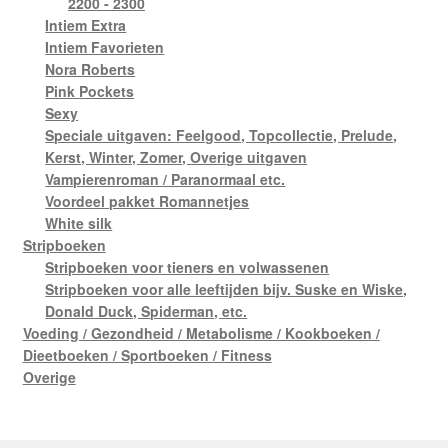
2200 - 2300
Intiem Extra
Intiem Favorieten
Nora Roberts
Pink Pockets
Sexy
Speciale uitgaven: Feelgood, Topcollectie, Prelude,
Kerst, Winter, Zomer, Overige uitgaven
Vampierenroman / Paranormaal etc.
Voordeel pakket Romannetjes
White silk
Stripboeken
Stripboeken voor tieners en volwassenen
Stripboeken voor alle leeftijden bijv. Suske en Wiske,
Donald Duck, Spiderman, etc.
Voeding / Gezondheid / Metabolisme / Kookboeken /
Dieetboeken / Sportboeken / Fitness
Overige