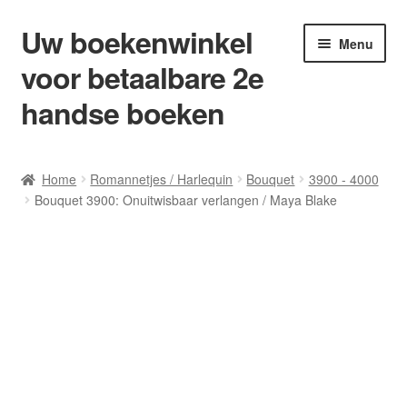
Uw boekenwinkel
Ga
Ga
Menu
door
naar
voor betaalbare 2e
naar
de
navigatie
inhoud
handse boeken
Home
Home
Romannetjes / Harlequin
Bouquet
3900 - 4000
Bouquet 3900: Onuitwisbaar verlangen / Maya Blake
Afrekenen
Algemene Voorwaarden
Blog/ AVI Niveau’s
Contact
Levering en kosten