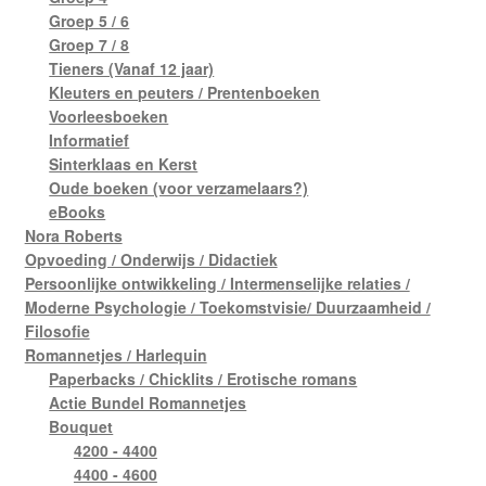
Groep 5 / 6
Groep 7 / 8
Tieners (Vanaf 12 jaar)
Kleuters en peuters / Prentenboeken
Voorleesboeken
Informatief
Sinterklaas en Kerst
Oude boeken (voor verzamelaars?)
eBooks
Nora Roberts
Opvoeding / Onderwijs / Didactiek
Persoonlijke ontwikkeling / Intermenselijke relaties /
Moderne Psychologie / Toekomstvisie/ Duurzaamheid /
Filosofie
Romannetjes / Harlequin
Paperbacks / Chicklits / Erotische romans
Actie Bundel Romannetjes
Bouquet
4200 - 4400
4400 - 4600