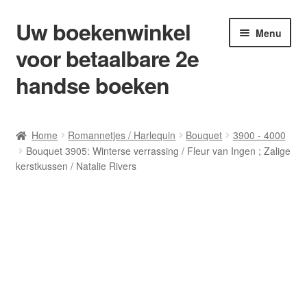
Uw boekenwinkel
Ga
Ga
Menu
door
naar
voor betaalbare 2e
naar
de
navigatie
inhoud
handse boeken
Home
Home
Romannetjes / Harlequin
Bouquet
3900 - 4000
Bouquet 3905: Winterse verrassing / Fleur van Ingen ; Zalige
Afrekenen
kerstkussen / Natalie Rivers
Algemene Voorwaarden
Blog/ AVI Niveau’s
Contact
Levering en kosten