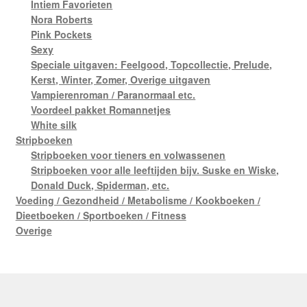
Intiem Favorieten
Nora Roberts
Pink Pockets
Sexy
Speciale uitgaven: Feelgood, Topcollectie, Prelude,
Kerst, Winter, Zomer, Overige uitgaven
Vampierenroman / Paranormaal etc.
Voordeel pakket Romannetjes
White silk
Stripboeken
Stripboeken voor tieners en volwassenen
Stripboeken voor alle leeftijden bijv. Suske en Wiske,
Donald Duck, Spiderman, etc.
Voeding / Gezondheid / Metabolisme / Kookboeken /
Dieetboeken / Sportboeken / Fitness
Overige