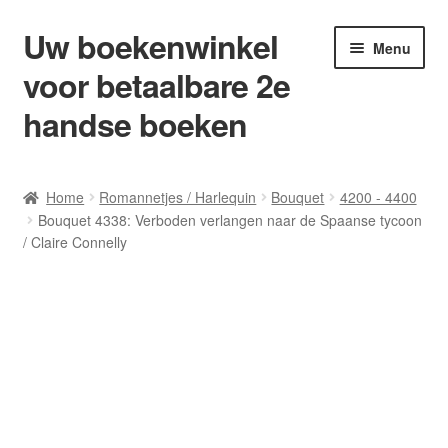
Uw boekenwinkel
Ga
Ga
Menu
door
naar
voor betaalbare 2e
naar
de
navigatie
inhoud
handse boeken
Home
Home
Romannetjes / Harlequin
Bouquet
4200 - 4400
Bouquet 4338: Verboden verlangen naar de Spaanse tycoon
Afrekenen
/ Claire Connelly
Algemene Voorwaarden
Blog/ AVI Niveau’s
Contact
Levering en kosten