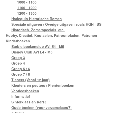
1000 - 1100
1100 - 1200
1200 - 1300
Harlequin Historische Roman
Speciale uitgaven / Overige uitgaven zoals HQN, IBS
Historisch, Zomerspecials, etc.
Hobby, Creatief, Knutselen, Patroonbladen, Patronen
Kinderboeken
Barbie boekenclub AVI E4 - M5
Disney Club AVI E4 - M5
Groep 3
Groep 4
Groep 5 / 6
Groep 7 / 8
Tieners (Vanaf 12 jaar)
Kleuters en peuters / Prentenboeken
Voorleesboeken
Informatief
Sinterklaas en Kerst
Oude boeken (voor verzamelaars?)