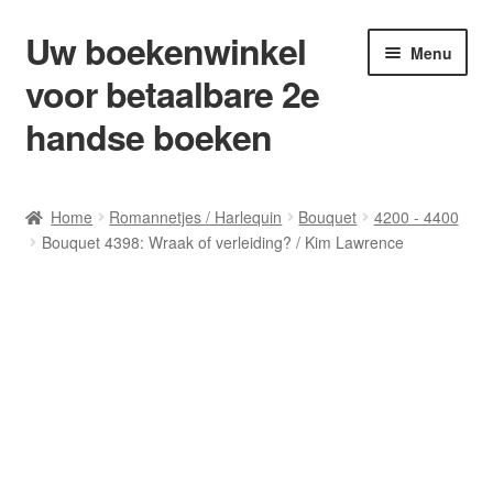
Uw boekenwinkel
Ga
Ga
Menu
door
naar
voor betaalbare 2e
naar
de
navigatie
inhoud
handse boeken
Home
Home
Romannetjes / Harlequin
Bouquet
4200 - 4400
Bouquet 4398: Wraak of verleiding? / Kim Lawrence
Afrekenen
Algemene Voorwaarden
Blog/ AVI Niveau’s
Contact
Levering en kosten