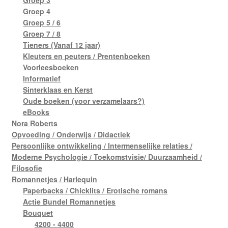
Groep 3
Groep 4
Groep 5 / 6
Groep 7 / 8
Tieners (Vanaf 12 jaar)
Kleuters en peuters / Prentenboeken
Voorleesboeken
Informatief
Sinterklaas en Kerst
Oude boeken (voor verzamelaars?)
eBooks
Nora Roberts
Opvoeding / Onderwijs / Didactiek
Persoonlijke ontwikkeling / Intermenselijke relaties /
Moderne Psychologie / Toekomstvisie/ Duurzaamheid /
Filosofie
Romannetjes / Harlequin
Paperbacks / Chicklits / Erotische romans
Actie Bundel Romannetjes
Bouquet
4200 - 4400