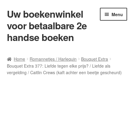
Uw boekenwinkel
Ga
Ga
Menu
door
naar
voor betaalbare 2e
naar
de
navigatie
inhoud
handse boeken
Home
Home
Romannetjes / Harlequin
Bouquet Extra
Bouquet Extra 377: Liefde tegen elke prijs? / Liefde als
Afrekenen
vergelding / Caitlin Crews (kaft achter een beetje gescheurd)
Algemene Voorwaarden
Blog/ AVI Niveau’s
Contact
Levering en kosten