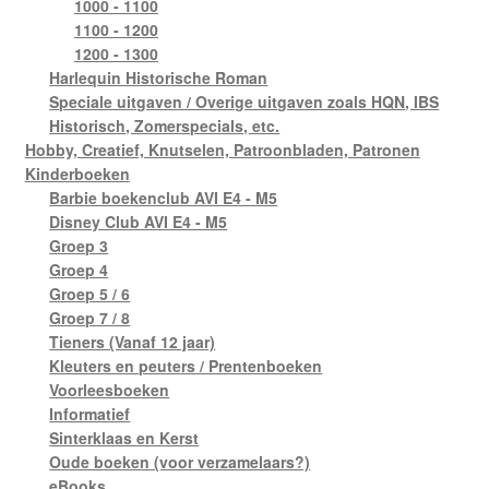
1000 - 1100
1100 - 1200
1200 - 1300
Harlequin Historische Roman
Speciale uitgaven / Overige uitgaven zoals HQN, IBS
Historisch, Zomerspecials, etc.
Hobby, Creatief, Knutselen, Patroonbladen, Patronen
Kinderboeken
Barbie boekenclub AVI E4 - M5
Disney Club AVI E4 - M5
Groep 3
Groep 4
Groep 5 / 6
Groep 7 / 8
Tieners (Vanaf 12 jaar)
Kleuters en peuters / Prentenboeken
Voorleesboeken
Informatief
Sinterklaas en Kerst
Oude boeken (voor verzamelaars?)
eBooks