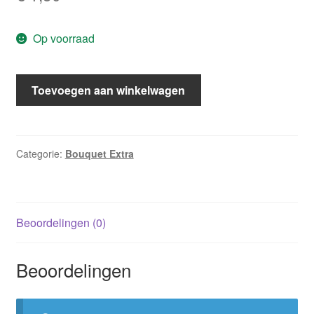
Op voorraad
Bouquet
Toevoegen aan winkelwagen
Extra
481:
Kussen
met
Categorie:
Bouquet Extra
de
baas
/
Beoordelingen (0)
Susan
Meier
;
Beoordelingen
Siciliaanse
verrukking
/