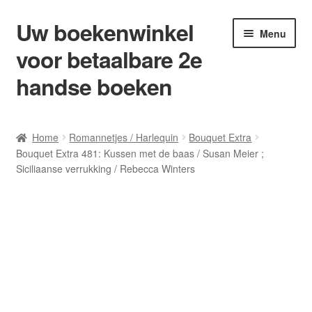
Uw boekenwinkel
Ga
Ga
Menu
door
naar
voor betaalbare 2e
naar
de
navigatie
inhoud
handse boeken
Home
Home
Romannetjes / Harlequin
Bouquet Extra
Bouquet Extra 481: Kussen met de baas / Susan Meier ;
Afrekenen
Siciliaanse verrukking / Rebecca Winters
Algemene Voorwaarden
Blog/ AVI Niveau’s
Contact
Levering en kosten