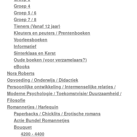
Groep 4
Groep 5 / 6
Groep 7 / 8
Tieners (Vanaf 12 jaar)
Kleuters en peuters / Prentenboeken
Voorleesboeken
Informatief
Sinterklaas en Kerst
Oude boeken (voor verzamelaars?)
eBooks
Nora Roberts
Opvoeding / Onderwijs / Didactiek
Persoonlijke ontwikkeling / Intermenselijke relaties /
Moderne Psychologie / Toekomstvisie/ Duurzaamheid /
Filosofie
Romannetjes / Harlequin
Paperbacks / Chicklits / Erotische romans
Actie Bundel Romannetjes
Bouquet
4200 - 4400