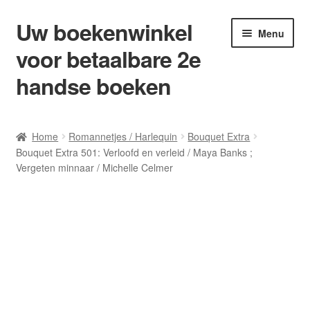
Uw boekenwinkel
Ga
Ga
Menu
door
naar
voor betaalbare 2e
naar
de
navigatie
inhoud
handse boeken
Home
Home
Romannetjes / Harlequin
Bouquet Extra
Bouquet Extra 501: Verloofd en verleid / Maya Banks ;
Afrekenen
Vergeten minnaar / Michelle Celmer
Algemene Voorwaarden
Blog/ AVI Niveau’s
Contact
Levering en kosten