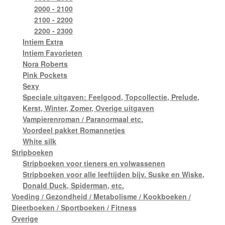
2000 - 2100
2100 - 2200
2200 - 2300
Intiem Extra
Intiem Favorieten
Nora Roberts
Pink Pockets
Sexy
Speciale uitgaven: Feelgood, Topcollectie, Prelude,
Kerst, Winter, Zomer, Overige uitgaven
Vampierenroman / Paranormaal etc.
Voordeel pakket Romannetjes
White silk
Stripboeken
Stripboeken voor tieners en volwassenen
Stripboeken voor alle leeftijden bijv. Suske en Wiske,
Donald Duck, Spiderman, etc.
Voeding / Gezondheid / Metabolisme / Kookboeken /
Dieetboeken / Sportboeken / Fitness
Overige