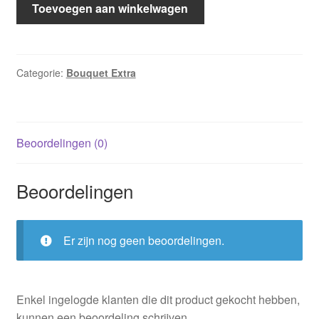
Bouquet
Toevoegen aan winkelwagen
Extra
530:
Hartenbindertje
/
Categorie:
Bouquet Extra
Holly
Jacobs
;
Beoordelingen (0)
Geleend
geluk
/
Beoordelingen
Barbara
MacMahon
aantal
Er zijn nog geen beoordelingen.
Enkel ingelogde klanten die dit product gekocht hebben,
kunnen een beoordeling schrijven.