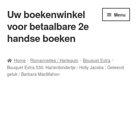
Uw boekenwinkel
Ga
Ga
Menu
door
naar
voor betaalbare 2e
naar
de
navigatie
inhoud
handse boeken
Home
Home
Romannetjes / Harlequin
Bouquet Extra
Bouquet Extra 530: Hartenbindertje / Holly Jacobs ; Geleend
Afrekenen
geluk / Barbara MacMahon
Algemene Voorwaarden
Blog/ AVI Niveau’s
Contact
Levering en kosten