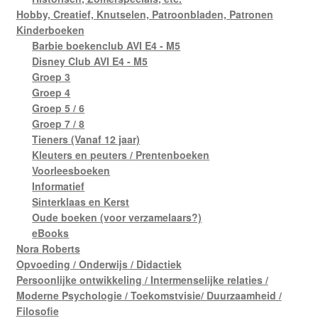
Hobby, Creatief, Knutselen, Patroonbladen, Patronen
Kinderboeken
Barbie boekenclub AVI E4 - M5
Disney Club AVI E4 - M5
Groep 3
Groep 4
Groep 5 / 6
Groep 7 / 8
Tieners (Vanaf 12 jaar)
Kleuters en peuters / Prentenboeken
Voorleesboeken
Informatief
Sinterklaas en Kerst
Oude boeken (voor verzamelaars?)
eBooks
Nora Roberts
Opvoeding / Onderwijs / Didactiek
Persoonlijke ontwikkeling / Intermenselijke relaties /
Moderne Psychologie / Toekomstvisie/ Duurzaamheid /
Filosofie