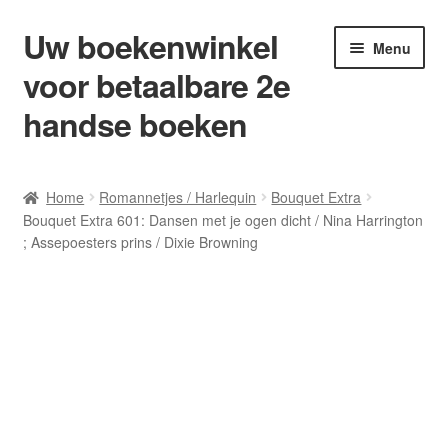
Uw boekenwinkel
Ga
Ga
Menu
door
naar
voor betaalbare 2e
naar
de
navigatie
inhoud
handse boeken
Home
Home
Romannetjes / Harlequin
Bouquet Extra
Bouquet Extra 601: Dansen met je ogen dicht / Nina Harrington
Afrekenen
; Assepoesters prins / Dixie Browning
Algemene Voorwaarden
Blog/ AVI Niveau’s
Contact
Levering en kosten