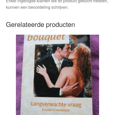
Enkel ingelogde klanten die dit product gekocht hebben,
aantal
kunnen een beoordeling schrijven.
Gerelateerde producten