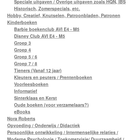
Speciale uitgaven / Overige uitgaven zoals HQN, IBS
Historisch, Zomerspecials, etc.
Hobby, Creatief, Knutselen, Patroonbladen, Patronen
Kinderboeken
Barbie boekenclub AVI E4 - M5
Disney Club AVI E4 - M5
Groep 3
Groep 4
Groep 5 / 6
Groep 7 / 8
Tieners (Vanaf 12 jaar)
Kleuters en peuters / Prentenboeken
Voorleesboeken
Informatief
Sinterklaas en Kerst
Oude boeken (voor verzamelaars?)
eBooks
Nora Roberts
Opvoeding / Onderwijs / Didactiek
Persoonlijke ontwikkeling / Intermenselijke relaties /
Moderne Psychologie / Toekomstvisie/ Duurzaamheid /