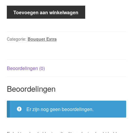
Bouquet
Toevoegen aan winkelwagen
Extra
601:
Dansen
met
Categorie:
Bouquet Extra
je
ogen
dicht
Beoordelingen (0)
/
Nina
Harrington
Beoordelingen
;
Assepoesters
prins
Er zijn nog geen beoordelingen.
/
Dixie
Browning