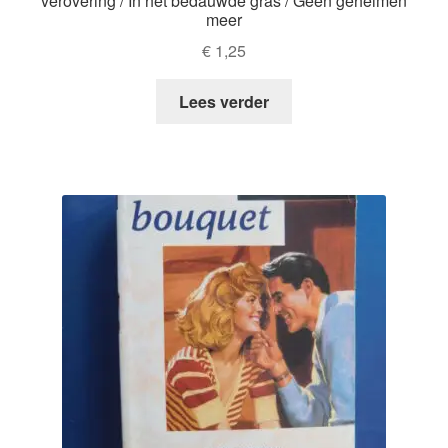
verovering / In het bedauwde gras / Geen geheimen
meer
€
1,25
Lees verder