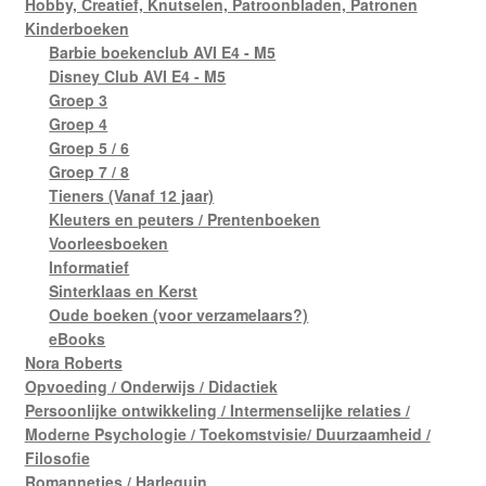
Hobby, Creatief, Knutselen, Patroonbladen, Patronen
Kinderboeken
Barbie boekenclub AVI E4 - M5
Disney Club AVI E4 - M5
Groep 3
Groep 4
Groep 5 / 6
Groep 7 / 8
Tieners (Vanaf 12 jaar)
Kleuters en peuters / Prentenboeken
Voorleesboeken
Informatief
Sinterklaas en Kerst
Oude boeken (voor verzamelaars?)
eBooks
Nora Roberts
Opvoeding / Onderwijs / Didactiek
Persoonlijke ontwikkeling / Intermenselijke relaties /
Moderne Psychologie / Toekomstvisie/ Duurzaamheid /
Filosofie
Romannetjes / Harlequin