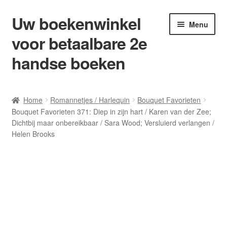
Uw boekenwinkel
Ga
Ga
Menu
door
naar
voor betaalbare 2e
naar
de
navigatie
inhoud
handse boeken
Home
Home
Romannetjes / Harlequin
Bouquet Favorieten
Bouquet Favorieten 371: Diep in zijn hart / Karen van der Zee;
Afrekenen
Dichtbij maar onbereikbaar / Sara Wood; Versluierd verlangen /
Helen Brooks
Algemene Voorwaarden
Blog/ AVI Niveau’s
Contact
Levering en kosten