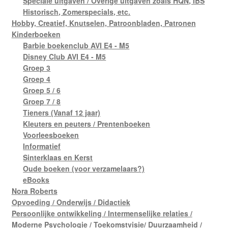
Speciale uitgaven / Overige uitgaven zoals HQN, IBS
Historisch, Zomerspecials, etc.
Hobby, Creatief, Knutselen, Patroonbladen, Patronen
Kinderboeken
Barbie boekenclub AVI E4 - M5
Disney Club AVI E4 - M5
Groep 3
Groep 4
Groep 5 / 6
Groep 7 / 8
Tieners (Vanaf 12 jaar)
Kleuters en peuters / Prentenboeken
Voorleesboeken
Informatief
Sinterklaas en Kerst
Oude boeken (voor verzamelaars?)
eBooks
Nora Roberts
Opvoeding / Onderwijs / Didactiek
Persoonlijke ontwikkeling / Intermenselijke relaties /
Moderne Psychologie / Toekomstvisie/ Duurzaamheid /