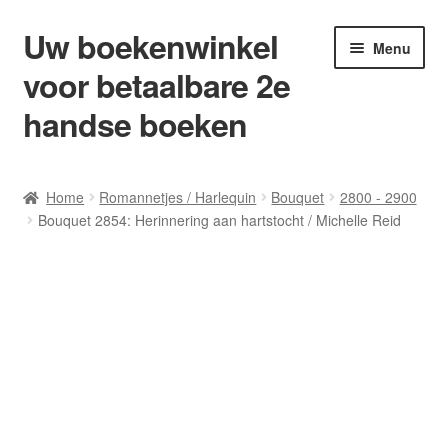
Uw boekenwinkel
Ga
Ga
Menu
door
naar
voor betaalbare 2e
naar
de
navigatie
inhoud
handse boeken
Home
Home
Romannetjes / Harlequin
Bouquet
2800 - 2900
Bouquet 2854: Herinnering aan hartstocht / Michelle Reid
Afrekenen
Algemene Voorwaarden
Blog/ AVI Niveau’s
Contact
Levering en kosten