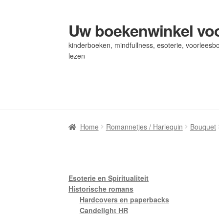
Uw boekenwinkel voo
Ga
Ga
door
naar
kinderboeken, mindfullness, esoterie, voorleesbo
naar
de
lezen
navigatie
inhoud
Home
Home
Afrekenen
Afrekenen
Algemene Voorwaarden
Algemene Voorwaarden
Bl
Bl
Privacybeleid
Privacybeleid
Winkel
Winkel
Winkelwagen
Winkelwagen
Home
Romannetjes / Harlequin
Bouquet
Esoterie en Spiritualiteit
Historische romans
Hardcovers en paperbacks
Candelight HR