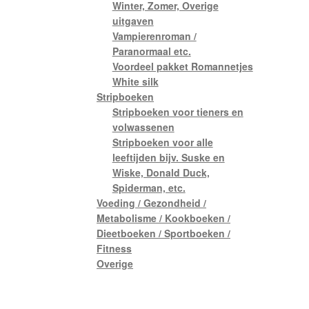
Winter, Zomer, Overige
uitgaven
Vampierenroman /
Paranormaal etc.
Voordeel pakket Romannetjes
White silk
Stripboeken
Stripboeken voor tieners en
volwassenen
Stripboeken voor alle
leeftijden bijv. Suske en
Wiske, Donald Duck,
Spiderman, etc.
Voeding / Gezondheid /
Metabolisme / Kookboeken /
Dieetboeken / Sportboeken /
Fitness
Overige