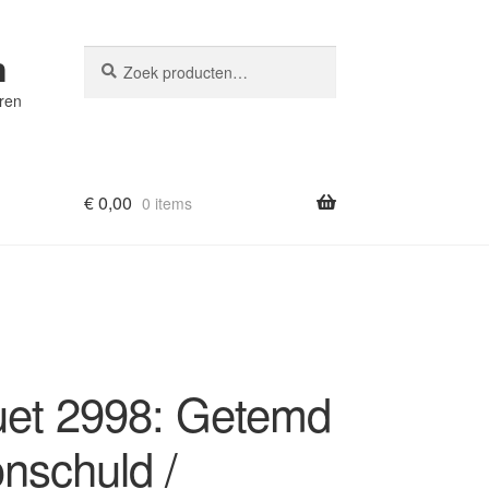
n
Zoeken
Zoeken
naar:
eren
€
0,00
0 items
et 2998: Getemd
nschuld /