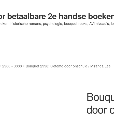
r betaalbare 2e handse boeke
eken, historische romans, psychologie, bouquet reeks, AVI niveau's, l
og/ AVI Niveau’s
og/ AVI Niveau’s
Contact
Contact
Levering en kosten
Levering en kosten
Mijn account
Mijn account
2900 - 3000
Bouquet 2998: Getemd door onschuld / Miranda Lee
Bouqu
door o