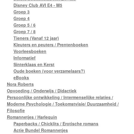
Disney Club AVI E4 - M5
Groep 3
Groep 4
Groep 5 / 6
Groep 7 / 8
Tieners (Vanaf 12 jaar)
Kleuters en peuters / Prentenboeken
Voorleesboeken
Informatief
Sinterklaas en Kerst
Oude boeken (voor verzamelaars?)
eBooks
Nora Roberts
Opvoeding / Onderwijs / Didactiek
Persoonlijke ontwikkeling / Intermenselijke relaties /
Moderne Psychologie / Toekomstvisie/ Duurzaamheid /
Filosofie
Romannetjes / Harlequin
Paperbacks / Chicklits / Erotische romans
Actie Bundel Romannetjes