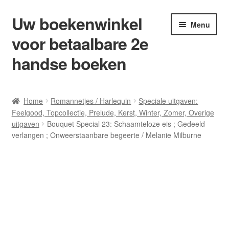
Uw boekenwinkel
Ga
Ga
Menu
door
naar
voor betaalbare 2e
naar
de
navigatie
inhoud
handse boeken
Home
Home
Romannetjes / Harlequin
Speciale uitgaven:
Feelgood, Topcollectie, Prelude, Kerst, Winter, Zomer, Overige
Afrekenen
uitgaven
Bouquet Special 23: Schaamteloze eis ; Gedeeld
verlangen ; Onweerstaanbare begeerte / Melanie Milburne
Algemene Voorwaarden
Blog/ AVI Niveau’s
Contact
Levering en kosten