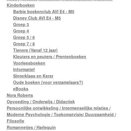
Kinderboeken
Barbie boekenclub AVI E4 - M5
Disney Club AVI E4 - M5
Groep 3
Groep 4
Groep 5 / 6
Groep 7 / 8
Tieners (Vanaf 12 jaar)
Kleuters en peuters / Prentenboeken
Voorleesboeken
Informatief
Sinterklaas en Kerst
Oude boeken (voor verzamelaars?)
eBooks
Nora Roberts
Opvoeding / Onderwijs / Didactiek
Persoonlijke ontwikkeling / Intermenselijke relaties /
Moderne Psychologie / Toekomstvisie/ Duurzaamheid /
Filosofie
Romannetjes / Harlequin