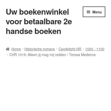
Uw boekenwinkel
Ga
Ga
Menu
door
naar
voor betaalbare 2e
naar
de
navigatie
inhoud
handse boeken
Home
Home
Historische romans
Candelight HR
1000 - 1100
CHR 1019: Alleen jij mag mij redden / Teresa Medeiros
Afrekenen
Algemene Voorwaarden
Blog/ AVI Niveau’s
Contact
Levering en kosten