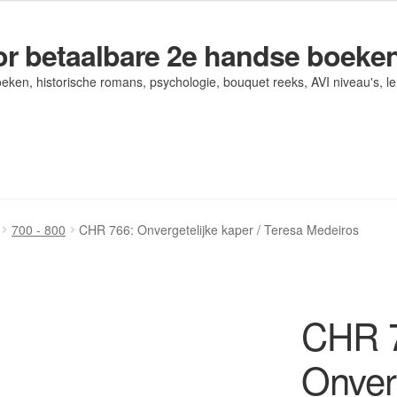
r betaalbare 2e handse boeke
eken, historische romans, psychologie, bouquet reeks, AVI niveau's, l
og/ AVI Niveau’s
og/ AVI Niveau’s
Contact
Contact
Levering en kosten
Levering en kosten
Mijn account
Mijn account
700 - 800
CHR 766: Onvergetelijke kaper / Teresa Medeiros
CHR 
Onverg