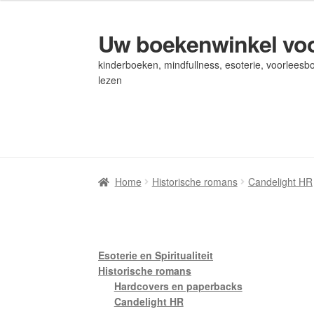
Uw boekenwinkel voo
Ga
Ga
door
naar
kinderboeken, mindfullness, esoterie, voorleesbo
naar
de
lezen
navigatie
inhoud
Home
Home
Afrekenen
Afrekenen
Algemene Voorwaarden
Algemene Voorwaarden
Bl
Bl
Privacybeleid
Privacybeleid
Winkel
Winkel
Winkelwagen
Winkelwagen
Home
Historische romans
Candelight HR
Esoterie en Spiritualiteit
Historische romans
Hardcovers en paperbacks
Candelight HR