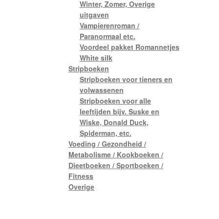
Winter, Zomer, Overige
uitgaven
Vampierenroman /
Paranormaal etc.
Voordeel pakket Romannetjes
White silk
Stripboeken
Stripboeken voor tieners en
volwassenen
Stripboeken voor alle
leeftijden bijv. Suske en
Wiske, Donald Duck,
Spiderman, etc.
Voeding / Gezondheid /
Metabolisme / Kookboeken /
Dieetboeken / Sportboeken /
Fitness
Overige