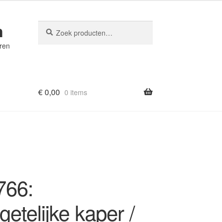
n
Zoeken
Zoeken
naar:
eren
€
0,00
0 items
766:
etelijke kaper /