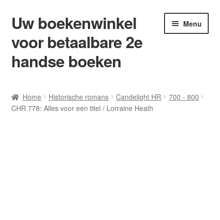
Uw boekenwinkel
Ga
Ga
Menu
door
naar
voor betaalbare 2e
naar
de
navigatie
inhoud
handse boeken
Home
Home
Historische romans
Candelight HR
700 - 800
CHR 778: Alles voor een titel / Lorraine Heath
Afrekenen
Algemene Voorwaarden
Blog/ AVI Niveau’s
Contact
Levering en kosten