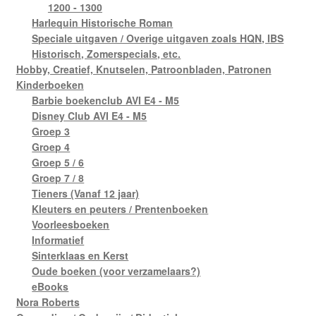
1200 - 1300
Harlequin Historische Roman
Speciale uitgaven / Overige uitgaven zoals HQN, IBS
Historisch, Zomerspecials, etc.
Hobby, Creatief, Knutselen, Patroonbladen, Patronen
Kinderboeken
Barbie boekenclub AVI E4 - M5
Disney Club AVI E4 - M5
Groep 3
Groep 4
Groep 5 / 6
Groep 7 / 8
Tieners (Vanaf 12 jaar)
Kleuters en peuters / Prentenboeken
Voorleesboeken
Informatief
Sinterklaas en Kerst
Oude boeken (voor verzamelaars?)
eBooks
Nora Roberts