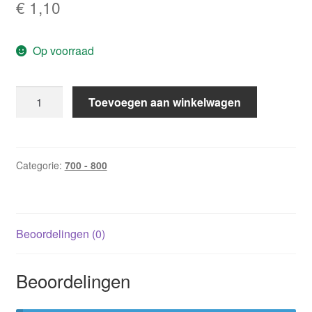
€
1,10
Op voorraad
CHR
Toevoegen aan winkelwagen
778:
Alles
voor
een
Categorie:
700 - 800
titel
/
Lorraine
Beoordelingen (0)
Heath
aantal
Beoordelingen