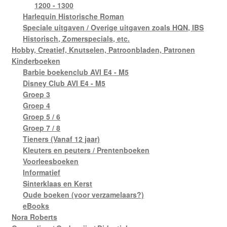
1200 - 1300
Harlequin Historische Roman
Speciale uitgaven / Overige uitgaven zoals HQN, IBS
Historisch, Zomerspecials, etc.
Hobby, Creatief, Knutselen, Patroonbladen, Patronen
Kinderboeken
Barbie boekenclub AVI E4 - M5
Disney Club AVI E4 - M5
Groep 3
Groep 4
Groep 5 / 6
Groep 7 / 8
Tieners (Vanaf 12 jaar)
Kleuters en peuters / Prentenboeken
Voorleesboeken
Informatief
Sinterklaas en Kerst
Oude boeken (voor verzamelaars?)
eBooks
Nora Roberts