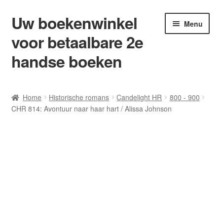
Uw boekenwinkel
Ga
Ga
Menu
door
naar
voor betaalbare 2e
naar
de
navigatie
inhoud
handse boeken
Home
Home
Historische romans
Candelight HR
800 - 900
CHR 814: Avontuur naar haar hart / Alissa Johnson
Afrekenen
Algemene Voorwaarden
Blog/ AVI Niveau’s
Contact
Levering en kosten