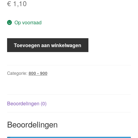
€
1,10
Op voorraad
CHR
Toevoegen aan winkelwagen
814:
Avontuur
naar
haar
Categorie:
800 - 900
hart
/
Alissa
Beoordelingen (0)
Johnson
aantal
Beoordelingen