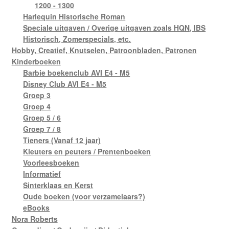
1200 - 1300
Harlequin Historische Roman
Speciale uitgaven / Overige uitgaven zoals HQN, IBS
Historisch, Zomerspecials, etc.
Hobby, Creatief, Knutselen, Patroonbladen, Patronen
Kinderboeken
Barbie boekenclub AVI E4 - M5
Disney Club AVI E4 - M5
Groep 3
Groep 4
Groep 5 / 6
Groep 7 / 8
Tieners (Vanaf 12 jaar)
Kleuters en peuters / Prentenboeken
Voorleesboeken
Informatief
Sinterklaas en Kerst
Oude boeken (voor verzamelaars?)
eBooks
Nora Roberts