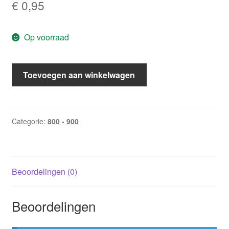
€
0,95
Op voorraad
CHR
Toevoegen aan winkelwagen
862:
Oneerbaar
voorstel
/
Categorie:
800 - 900
Donna
MacMeans
aantal
Beoordelingen (0)
Beoordelingen