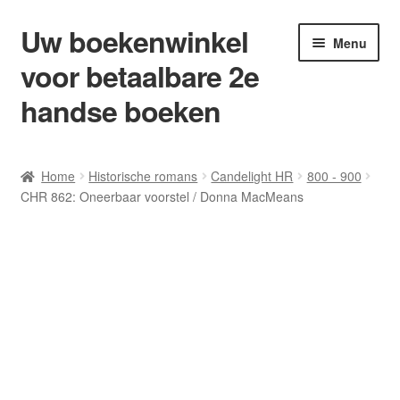
Uw boekenwinkel
Ga
Ga
Menu
door
naar
voor betaalbare 2e
naar
de
navigatie
inhoud
handse boeken
Home
Home
Historische romans
Candelight HR
800 - 900
CHR 862: Oneerbaar voorstel / Donna MacMeans
Afrekenen
Algemene Voorwaarden
Blog/ AVI Niveau’s
Contact
Levering en kosten