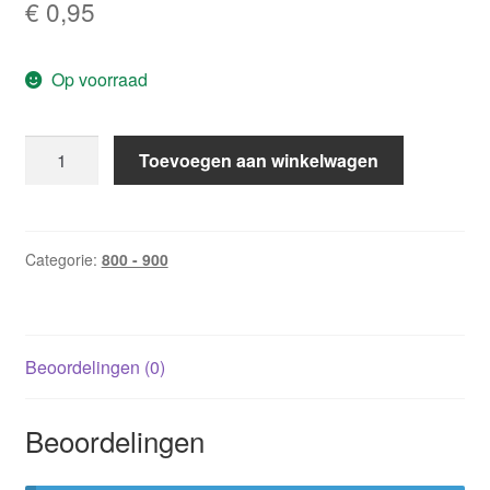
€
0,95
Op voorraad
CHR
Toevoegen aan winkelwagen
870:
Het
recht
op
Categorie:
800 - 900
liefde
/
Linda
Beoordelingen (0)
Needham
aantal
Beoordelingen