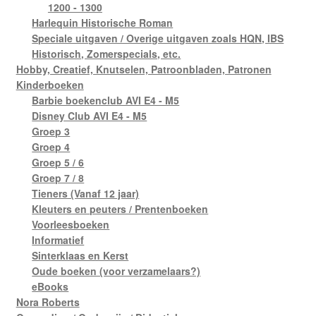
1200 - 1300
Harlequin Historische Roman
Speciale uitgaven / Overige uitgaven zoals HQN, IBS
Historisch, Zomerspecials, etc.
Hobby, Creatief, Knutselen, Patroonbladen, Patronen
Kinderboeken
Barbie boekenclub AVI E4 - M5
Disney Club AVI E4 - M5
Groep 3
Groep 4
Groep 5 / 6
Groep 7 / 8
Tieners (Vanaf 12 jaar)
Kleuters en peuters / Prentenboeken
Voorleesboeken
Informatief
Sinterklaas en Kerst
Oude boeken (voor verzamelaars?)
eBooks
Nora Roberts