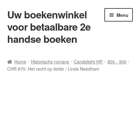
Uw boekenwinkel
Ga
Ga
Menu
door
naar
voor betaalbare 2e
naar
de
navigatie
inhoud
handse boeken
Home
Home
Historische romans
Candelight HR
800 - 900
CHR 870: Het recht op liefde / Linda Needham
Afrekenen
Algemene Voorwaarden
Blog/ AVI Niveau’s
Contact
Levering en kosten