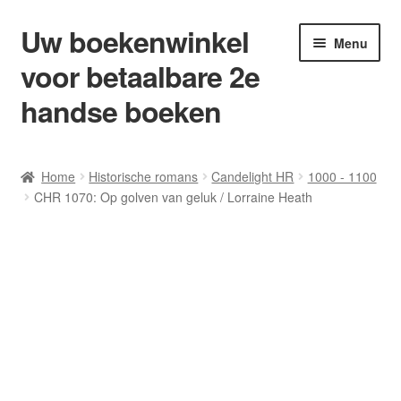
Uw boekenwinkel
Ga
Ga
Menu
door
naar
voor betaalbare 2e
naar
de
navigatie
inhoud
handse boeken
Home
Home
Historische romans
Candelight HR
1000 - 1100
CHR 1070: Op golven van geluk / Lorraine Heath
Afrekenen
Algemene Voorwaarden
Blog/ AVI Niveau’s
Contact
Levering en kosten