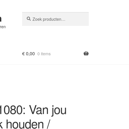
n
Zoeken
Zoeken
naar:
eren
€
0,00
0 items
080: Van jou
k houden /