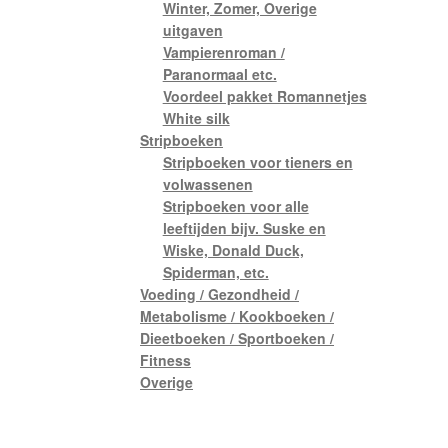
Winter, Zomer, Overige
uitgaven
Vampierenroman /
Paranormaal etc.
Voordeel pakket Romannetjes
White silk
Stripboeken
Stripboeken voor tieners en
volwassenen
Stripboeken voor alle
leeftijden bijv. Suske en
Wiske, Donald Duck,
Spiderman, etc.
Voeding / Gezondheid /
Metabolisme / Kookboeken /
Dieetboeken / Sportboeken /
Fitness
Overige