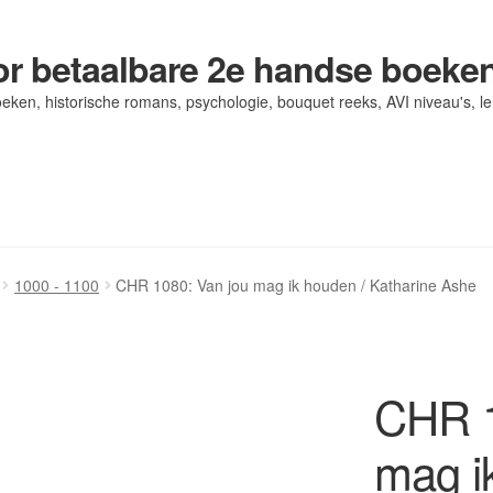
r betaalbare 2e handse boeke
eken, historische romans, psychologie, bouquet reeks, AVI niveau's, l
og/ AVI Niveau’s
og/ AVI Niveau’s
Contact
Contact
Levering en kosten
Levering en kosten
Mijn account
Mijn account
1000 - 1100
CHR 1080: Van jou mag ik houden / Katharine Ashe
CHR 1
mag i