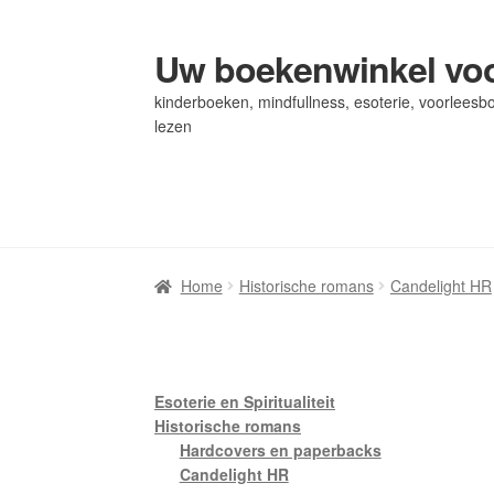
Uw boekenwinkel voo
Ga
Ga
door
naar
kinderboeken, mindfullness, esoterie, voorleesbo
naar
de
lezen
navigatie
inhoud
Home
Home
Afrekenen
Afrekenen
Algemene Voorwaarden
Algemene Voorwaarden
Bl
Bl
Privacybeleid
Privacybeleid
Winkel
Winkel
Winkelwagen
Winkelwagen
Home
Historische romans
Candelight HR
Esoterie en Spiritualiteit
Historische romans
Hardcovers en paperbacks
Candelight HR