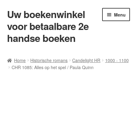
Uw boekenwinkel
Ga
Ga
Menu
door
naar
voor betaalbare 2e
naar
de
navigatie
inhoud
handse boeken
Home
Home
Historische romans
Candelight HR
1000 - 1100
CHR 1085: Alles op het spel / Paula Quinn
Afrekenen
Algemene Voorwaarden
Blog/ AVI Niveau’s
Contact
Levering en kosten