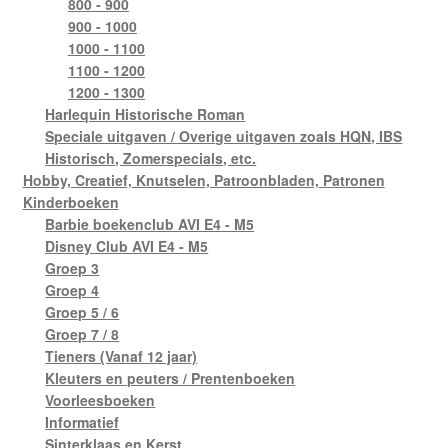
800 - 900
900 - 1000
1000 - 1100
1100 - 1200
1200 - 1300
Harlequin Historische Roman
Speciale uitgaven / Overige uitgaven zoals HQN, IBS
Historisch, Zomerspecials, etc.
Hobby, Creatief, Knutselen, Patroonbladen, Patronen
Kinderboeken
Barbie boekenclub AVI E4 - M5
Disney Club AVI E4 - M5
Groep 3
Groep 4
Groep 5 / 6
Groep 7 / 8
Tieners (Vanaf 12 jaar)
Kleuters en peuters / Prentenboeken
Voorleesboeken
Informatief
Sinterklaas en Kerst